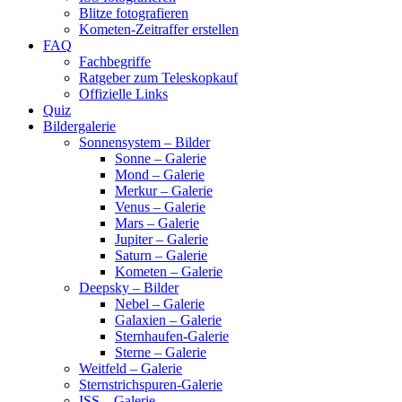
Blitze fotografieren
Kometen-Zeitraffer erstellen
FAQ
Fachbegriffe
Ratgeber zum Teleskopkauf
Offizielle Links
Quiz
Bildergalerie
Sonnensystem – Bilder
Sonne – Galerie
Mond – Galerie
Merkur – Galerie
Venus – Galerie
Mars – Galerie
Jupiter – Galerie
Saturn – Galerie
Kometen – Galerie
Deepsky – Bilder
Nebel – Galerie
Galaxien – Galerie
Sternhaufen-Galerie
Sterne – Galerie
Weitfeld – Galerie
Sternstrichspuren-Galerie
ISS – Galerie