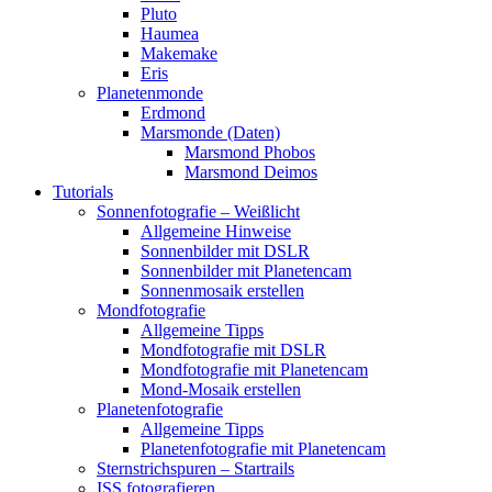
Pluto
Haumea
Makemake
Eris
Planetenmonde
Erdmond
Marsmonde (Daten)
Marsmond Phobos
Marsmond Deimos
Tutorials
Sonnenfotografie – Weißlicht
Allgemeine Hinweise
Sonnenbilder mit DSLR
Sonnenbilder mit Planetencam
Sonnenmosaik erstellen
Mondfotografie
Allgemeine Tipps
Mondfotografie mit DSLR
Mondfotografie mit Planetencam
Mond-Mosaik erstellen
Planetenfotografie
Allgemeine Tipps
Planetenfotografie mit Planetencam
Sternstrichspuren – Startrails
ISS fotografieren