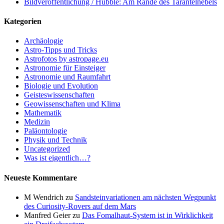
Bildveröffentlichung / Hubble: Am Rande des Tarantelnebels
Kategorien
Archäologie
Astro-Tipps und Tricks
Astrofotos by astropage.eu
Astronomie für Einsteiger
Astronomie und Raumfahrt
Biologie und Evolution
Geisteswissenschaften
Geowissenschaften und Klima
Mathematik
Medizin
Paläontologie
Physik und Technik
Uncategorized
Was ist eigentlich…?
Neueste Kommentare
M Wendrich
zu
Sandsteinvariationen am nächsten Wegpunkt
des Curiosity-Rovers auf dem Mars
Manfred Geier
zu
Das Fomalhaut-System ist in Wirklichkeit