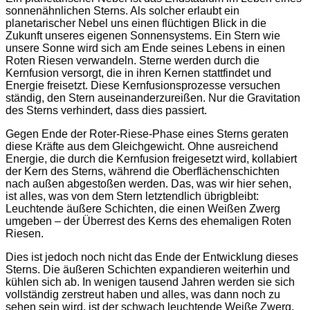
sonnenähnlichen Sterns. Als solcher erlaubt ein
planetarischer Nebel uns einen flüchtigen Blick in die
Zukunft unseres eigenen Sonnensystems. Ein Stern wie
unsere Sonne wird sich am Ende seines Lebens in einen
Roten Riesen verwandeln. Sterne werden durch die
Kernfusion versorgt, die in ihren Kernen stattfindet und
Energie freisetzt. Diese Kernfusionsprozesse versuchen
ständig, den Stern auseinanderzureißen. Nur die Gravitation
des Sterns verhindert, dass dies passiert.
Gegen Ende der Roter-Riese-Phase eines Sterns geraten
diese Kräfte aus dem Gleichgewicht. Ohne ausreichend
Energie, die durch die Kernfusion freigesetzt wird, kollabiert
der Kern des Sterns, während die Oberflächenschichten
nach außen abgestoßen werden. Das, was wir hier sehen,
ist alles, was von dem Stern letztendlich übrigbleibt:
Leuchtende äußere Schichten, die einen Weißen Zwerg
umgeben – der Überrest des Kerns des ehemaligen Roten
Riesen.
Dies ist jedoch noch nicht das Ende der Entwicklung dieses
Sterns. Die äußeren Schichten expandieren weiterhin und
kühlen sich ab. In wenigen tausend Jahren werden sie sich
vollständig zerstreut haben und alles, was dann noch zu
sehen sein wird, ist der schwach leuchtende Weiße Zwerg.