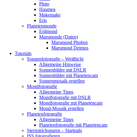
Pluto
Haumea
Makemake
Eris
Planetenmonde
Erdmond
Marsmonde (Daten)
Marsmond Phobos
Marsmond Deimos
Tutorials
Sonnenfotografie – Weißlicht
Allgemeine Hinweise
Sonnenbilder mit DSLR
Sonnenbilder mit Planetencam
Sonnenmosaik erstellen
Mondfotografie
Allgemeine Tipps
Mondfotografie mit DSLR
Mondfotografie mit Planetencam
Mond-Mosaik erstellen
Planetenfotografie
Allgemeine Tipps
Planetenfotografie mit Planetencam
Sternstrichspuren – Startrails
ISS fotografieren