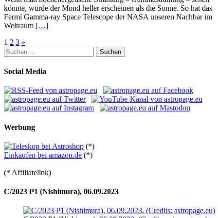
könnte, würde der Mond heller erscheinen als die Sonne. So hat das
Fermi Gamma-ray Space Telescope der NASA unseren Nachbar im
Weltraum
[…]
Seitennummerierung
1
2
3
»
Suchen
der
nach:
Beiträge
Social Media
Werbung
(*)
Einkaufen bei amazon.de
(*)
(* Affiliatelink)
C/2023 P1 (Nishimura), 06.09.2023