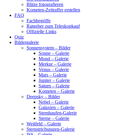
Blitze fotografieren
Kometen-Zeitraffer erstellen
FAQ
Fachbegriffe
Ratgeber zum Teleskopkauf
Offizielle Links
Quiz
Bildergalerie
Sonnensystem – Bilder
Sonne – Galerie
Mond – Galerie
Merkur – Galerie
Venus – Galerie
Mars – Galerie
Jupiter – Galerie
Saturn – Galerie
Kometen – Galerie
Deepsky – Bilder
Nebel – Galerie
Galaxien – Galerie
Sternhaufen-Galerie
Sterne – Galerie
Weitfeld – Galerie
Sternstrichspuren-Galerie
ISS – Galerie