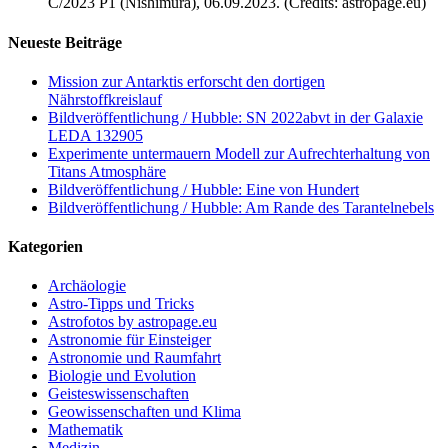
C/2023 P1 (Nishimura), 06.09.2023. (Credits: astropage.eu)
Neueste Beiträge
Mission zur Antarktis erforscht den dortigen
Nährstoffkreislauf
Bildveröffentlichung / Hubble: SN 2022abvt in der Galaxie
LEDA 132905
Experimente untermauern Modell zur Aufrechterhaltung von
Titans Atmosphäre
Bildveröffentlichung / Hubble: Eine von Hundert
Bildveröffentlichung / Hubble: Am Rande des Tarantelnebels
Kategorien
Archäologie
Astro-Tipps und Tricks
Astrofotos by astropage.eu
Astronomie für Einsteiger
Astronomie und Raumfahrt
Biologie und Evolution
Geisteswissenschaften
Geowissenschaften und Klima
Mathematik
Medizin