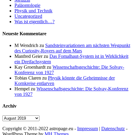
Paläontologie
Physik und Technik
Uncategorized
Was ist eigentlich…?
Neueste Kommentare
M Wendrich
zu
Sandsteinvariationen am nächsten Wegpunkt
des Curiosity-Rovers auf dem Mars
Manfred Geier
zu
Das Fomalhaut-System ist in Wirklichkeit
ein Dreifachsystem
Kay Groenhardt
zu
Wissenschaftsgeschichte: Die Solvay-
Konferenz von 1927
Tobias Claren
zu
Physik könnte die Geheimnisse der
Kornkreise entlarven
Hempel
zu
Wissenschaftsgeschichte: Die Solvay-Konferenz
von 1927
Archiv
Archiv
Copyright © 2011-2022 astropage.eu -
Impressum
|
Datenschutz
-
WordPress Theme by
MH Themes