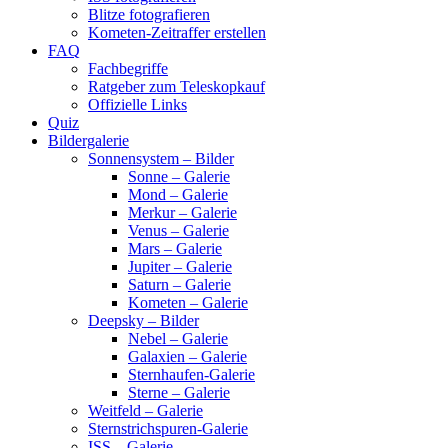
Blitze fotografieren
Kometen-Zeitraffer erstellen
FAQ
Fachbegriffe
Ratgeber zum Teleskopkauf
Offizielle Links
Quiz
Bildergalerie
Sonnensystem – Bilder
Sonne – Galerie
Mond – Galerie
Merkur – Galerie
Venus – Galerie
Mars – Galerie
Jupiter – Galerie
Saturn – Galerie
Kometen – Galerie
Deepsky – Bilder
Nebel – Galerie
Galaxien – Galerie
Sternhaufen-Galerie
Sterne – Galerie
Weitfeld – Galerie
Sternstrichspuren-Galerie
ISS – Galerie