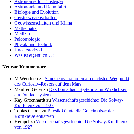
Astronomie für Einsteiger
Astronomie und Raumfahrt
Biologie und Evolution
Geisteswissenschaften
Geowissenschaften und Klima
Mathematik
Medizin
Paläontologie
Physik und Technik
Uncategorized
Was ist eigentlich…?
Neueste Kommentare
M Wendrich
zu
Sandsteinvariationen am nächsten Wegpunkt
des Curiosity-Rovers auf dem Mars
Manfred Geier
zu
Das Fomalhaut-System ist in Wirklichkeit
ein Dreifachsystem
Kay Groenhardt
zu
Wissenschaftsgeschichte: Die Solvay-
Konferenz von 1927
Tobias Claren
zu
Physik könnte die Geheimnisse der
Kornkreise entlarven
Hempel
zu
Wissenschaftsgeschichte: Die Solvay-Konferenz
von 1927