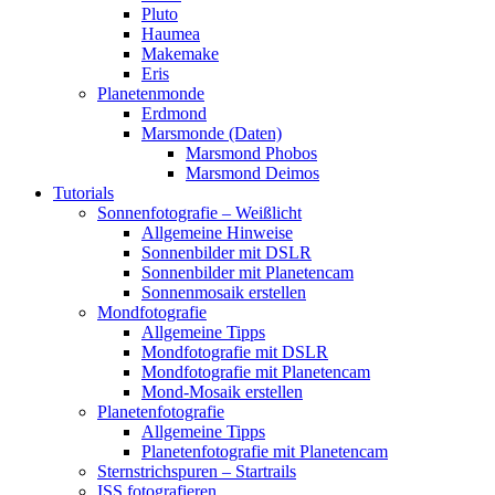
Pluto
Haumea
Makemake
Eris
Planetenmonde
Erdmond
Marsmonde (Daten)
Marsmond Phobos
Marsmond Deimos
Tutorials
Sonnenfotografie – Weißlicht
Allgemeine Hinweise
Sonnenbilder mit DSLR
Sonnenbilder mit Planetencam
Sonnenmosaik erstellen
Mondfotografie
Allgemeine Tipps
Mondfotografie mit DSLR
Mondfotografie mit Planetencam
Mond-Mosaik erstellen
Planetenfotografie
Allgemeine Tipps
Planetenfotografie mit Planetencam
Sternstrichspuren – Startrails
ISS fotografieren