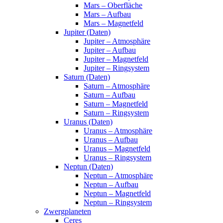
Mars – Oberfläche
Mars – Aufbau
Mars – Magnetfeld
Jupiter (Daten)
Jupiter – Atmosphäre
Jupiter – Aufbau
Jupiter – Magnetfeld
Jupiter – Ringsystem
Saturn (Daten)
Saturn – Atmosphäre
Saturn – Aufbau
Saturn – Magnetfeld
Saturn – Ringsystem
Uranus (Daten)
Uranus – Atmosphäre
Uranus – Aufbau
Uranus – Magnetfeld
Uranus – Ringsystem
Neptun (Daten)
Neptun – Atmosphäre
Neptun – Aufbau
Neptun – Magnetfeld
Neptun – Ringsystem
Zwergplaneten
Ceres