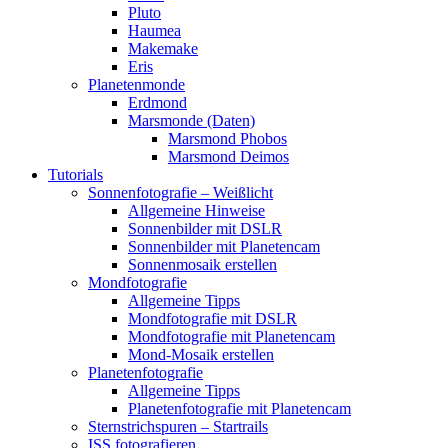
Pluto
Haumea
Makemake
Eris
Planetenmonde
Erdmond
Marsmonde (Daten)
Marsmond Phobos
Marsmond Deimos
Tutorials
Sonnenfotografie – Weißlicht
Allgemeine Hinweise
Sonnenbilder mit DSLR
Sonnenbilder mit Planetencam
Sonnenmosaik erstellen
Mondfotografie
Allgemeine Tipps
Mondfotografie mit DSLR
Mondfotografie mit Planetencam
Mond-Mosaik erstellen
Planetenfotografie
Allgemeine Tipps
Planetenfotografie mit Planetencam
Sternstrichspuren – Startrails
ISS fotografieren