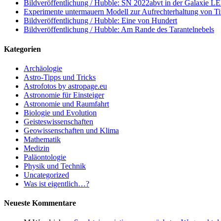
Bildveröffentlichung / Hubble: SN 2022abvt in der Galaxie 
Experimente untermauern Modell zur Aufrechterhaltung von T
Bildveröffentlichung / Hubble: Eine von Hundert
Bildveröffentlichung / Hubble: Am Rande des Tarantelnebels
Kategorien
Archäologie
Astro-Tipps und Tricks
Astrofotos by astropage.eu
Astronomie für Einsteiger
Astronomie und Raumfahrt
Biologie und Evolution
Geisteswissenschaften
Geowissenschaften und Klima
Mathematik
Medizin
Paläontologie
Physik und Technik
Uncategorized
Was ist eigentlich…?
Neueste Kommentare