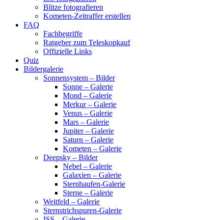
Blitze fotografieren
Kometen-Zeitraffer erstellen
FAQ
Fachbegriffe
Ratgeber zum Teleskopkauf
Offizielle Links
Quiz
Bildergalerie
Sonnensystem – Bilder
Sonne – Galerie
Mond – Galerie
Merkur – Galerie
Venus – Galerie
Mars – Galerie
Jupiter – Galerie
Saturn – Galerie
Kometen – Galerie
Deepsky – Bilder
Nebel – Galerie
Galaxien – Galerie
Sternhaufen-Galerie
Sterne – Galerie
Weitfeld – Galerie
Sternstrichspuren-Galerie
ISS – Galerie