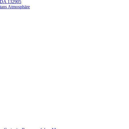
LEDA 132905
itans Atmosphäre