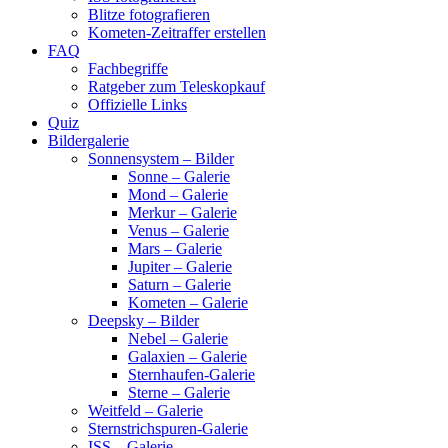
Blitze fotografieren
Kometen-Zeitraffer erstellen
FAQ
Fachbegriffe
Ratgeber zum Teleskopkauf
Offizielle Links
Quiz
Bildergalerie
Sonnensystem – Bilder
Sonne – Galerie
Mond – Galerie
Merkur – Galerie
Venus – Galerie
Mars – Galerie
Jupiter – Galerie
Saturn – Galerie
Kometen – Galerie
Deepsky – Bilder
Nebel – Galerie
Galaxien – Galerie
Sternhaufen-Galerie
Sterne – Galerie
Weitfeld – Galerie
Sternstrichspuren-Galerie
ISS – Galerie