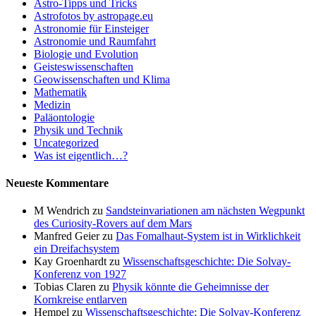
Astro-Tipps und Tricks
Astrofotos by astropage.eu
Astronomie für Einsteiger
Astronomie und Raumfahrt
Biologie und Evolution
Geisteswissenschaften
Geowissenschaften und Klima
Mathematik
Medizin
Paläontologie
Physik und Technik
Uncategorized
Was ist eigentlich…?
Neueste Kommentare
M Wendrich
zu
Sandsteinvariationen am nächsten Wegpunkt
des Curiosity-Rovers auf dem Mars
Manfred Geier
zu
Das Fomalhaut-System ist in Wirklichkeit
ein Dreifachsystem
Kay Groenhardt
zu
Wissenschaftsgeschichte: Die Solvay-
Konferenz von 1927
Tobias Claren
zu
Physik könnte die Geheimnisse der
Kornkreise entlarven
Hempel
zu
Wissenschaftsgeschichte: Die Solvay-Konferenz