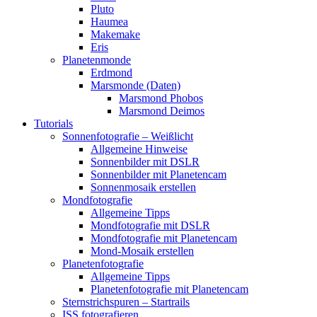
Pluto
Haumea
Makemake
Eris
Planetenmonde
Erdmond
Marsmonde (Daten)
Marsmond Phobos
Marsmond Deimos
Tutorials
Sonnenfotografie – Weißlicht
Allgemeine Hinweise
Sonnenbilder mit DSLR
Sonnenbilder mit Planetencam
Sonnenmosaik erstellen
Mondfotografie
Allgemeine Tipps
Mondfotografie mit DSLR
Mondfotografie mit Planetencam
Mond-Mosaik erstellen
Planetenfotografie
Allgemeine Tipps
Planetenfotografie mit Planetencam
Sternstrichspuren – Startrails
ISS fotografieren