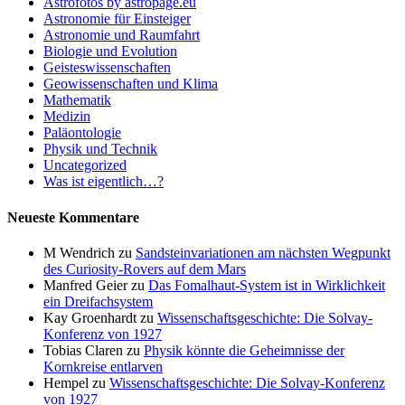
Astrofotos by astropage.eu
Astronomie für Einsteiger
Astronomie und Raumfahrt
Biologie und Evolution
Geisteswissenschaften
Geowissenschaften und Klima
Mathematik
Medizin
Paläontologie
Physik und Technik
Uncategorized
Was ist eigentlich…?
Neueste Kommentare
M Wendrich
zu
Sandsteinvariationen am nächsten Wegpunkt
des Curiosity-Rovers auf dem Mars
Manfred Geier
zu
Das Fomalhaut-System ist in Wirklichkeit
ein Dreifachsystem
Kay Groenhardt
zu
Wissenschaftsgeschichte: Die Solvay-
Konferenz von 1927
Tobias Claren
zu
Physik könnte die Geheimnisse der
Kornkreise entlarven
Hempel
zu
Wissenschaftsgeschichte: Die Solvay-Konferenz
von 1927