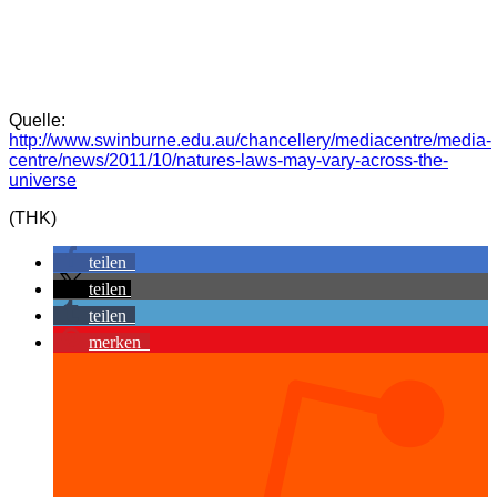
Quelle:
http://www.swinburne.edu.au/chancellery/mediacentre/media-
centre/news/2011/10/natures-laws-may-vary-across-the-
universe
(THK)
teilen
teilen
teilen
merken