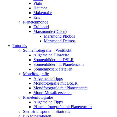
Pluto
Haumea
Makemake
Eris
Planetenmonde
Erdmond
Marsmonde (Daten)
Marsmond Phobos
Marsmond Deimos
Tutorials
Sonnenfotografie – Weißlicht
Allgemeine Hinweise
Sonnenbilder mit DSLR
Sonnenbilder mit Planetencam
Sonnenmosaik erstellen
Mondfotografie
Allgemeine Tipps
Mondfotografie mit DSLR
Mondfotografie mit Planetencam
Mond-Mosaik erstellen
Planetenfotografie
Allgemeine Tipps
Planetenfotografie mit Planetencam
Sternstrichspuren – Startrails
ISS fotografieren