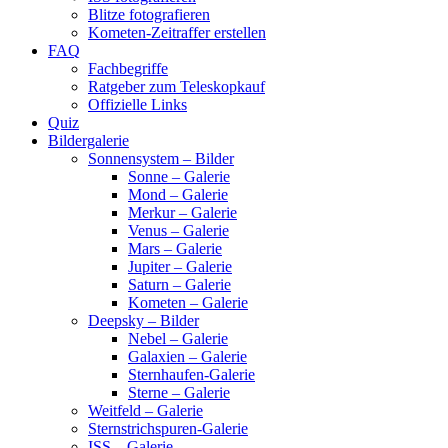
Blitze fotografieren
Kometen-Zeitraffer erstellen
FAQ
Fachbegriffe
Ratgeber zum Teleskopkauf
Offizielle Links
Quiz
Bildergalerie
Sonnensystem – Bilder
Sonne – Galerie
Mond – Galerie
Merkur – Galerie
Venus – Galerie
Mars – Galerie
Jupiter – Galerie
Saturn – Galerie
Kometen – Galerie
Deepsky – Bilder
Nebel – Galerie
Galaxien – Galerie
Sternhaufen-Galerie
Sterne – Galerie
Weitfeld – Galerie
Sternstrichspuren-Galerie
ISS – Galerie