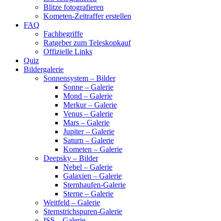
Blitze fotografieren
Kometen-Zeitraffer erstellen
FAQ
Fachbegriffe
Ratgeber zum Teleskopkauf
Offizielle Links
Quiz
Bildergalerie
Sonnensystem – Bilder
Sonne – Galerie
Mond – Galerie
Merkur – Galerie
Venus – Galerie
Mars – Galerie
Jupiter – Galerie
Saturn – Galerie
Kometen – Galerie
Deepsky – Bilder
Nebel – Galerie
Galaxien – Galerie
Sternhaufen-Galerie
Sterne – Galerie
Weitfeld – Galerie
Sternstrichspuren-Galerie
ISS – Galerie