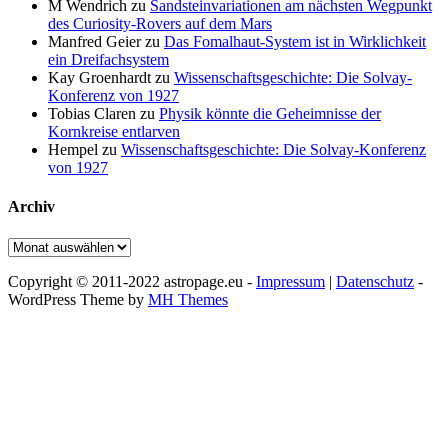
M Wendrich
zu
Sandsteinvariationen am nächsten Wegpunkt
des Curiosity-Rovers auf dem Mars
Manfred Geier
zu
Das Fomalhaut-System ist in Wirklichkeit
ein Dreifachsystem
Kay Groenhardt
zu
Wissenschaftsgeschichte: Die Solvay-
Konferenz von 1927
Tobias Claren
zu
Physik könnte die Geheimnisse der
Kornkreise entlarven
Hempel
zu
Wissenschaftsgeschichte: Die Solvay-Konferenz
von 1927
Archiv
Archiv
Copyright © 2011-2022 astropage.eu -
Impressum
|
Datenschutz
-
WordPress Theme by
MH Themes