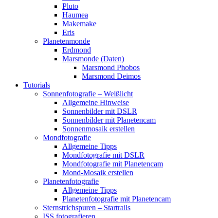
Pluto
Haumea
Makemake
Eris
Planetenmonde
Erdmond
Marsmonde (Daten)
Marsmond Phobos
Marsmond Deimos
Tutorials
Sonnenfotografie – Weißlicht
Allgemeine Hinweise
Sonnenbilder mit DSLR
Sonnenbilder mit Planetencam
Sonnenmosaik erstellen
Mondfotografie
Allgemeine Tipps
Mondfotografie mit DSLR
Mondfotografie mit Planetencam
Mond-Mosaik erstellen
Planetenfotografie
Allgemeine Tipps
Planetenfotografie mit Planetencam
Sternstrichspuren – Startrails
ISS fotografieren