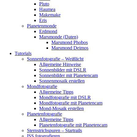
Pluto
Haumea
Makemake
Eris
Planetenmonde
Erdmond
Marsmonde (Daten)
Marsmond Phobos
Marsmond Deimos
Tutorials
Sonnenfotografie – Weißlicht
Allgemeine Hinweise
Sonnenbilder mit DSLR
Sonnenbilder mit Planetencam
Sonnenmosaik erstellen
Mondfotografie
Allgemeine Tipps
Mondfotografie mit DSLR
Mondfotografie mit Planetencam
Mond-Mosaik erstellen
Planetenfotografie
Allgemeine Tipps
Planetenfotografie mit Planetencam
Sternstrichspuren – Startrails
ISS fotografieren