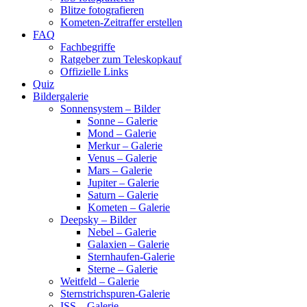
Blitze fotografieren
Kometen-Zeitraffer erstellen
FAQ
Fachbegriffe
Ratgeber zum Teleskopkauf
Offizielle Links
Quiz
Bildergalerie
Sonnensystem – Bilder
Sonne – Galerie
Mond – Galerie
Merkur – Galerie
Venus – Galerie
Mars – Galerie
Jupiter – Galerie
Saturn – Galerie
Kometen – Galerie
Deepsky – Bilder
Nebel – Galerie
Galaxien – Galerie
Sternhaufen-Galerie
Sterne – Galerie
Weitfeld – Galerie
Sternstrichspuren-Galerie
ISS – Galerie