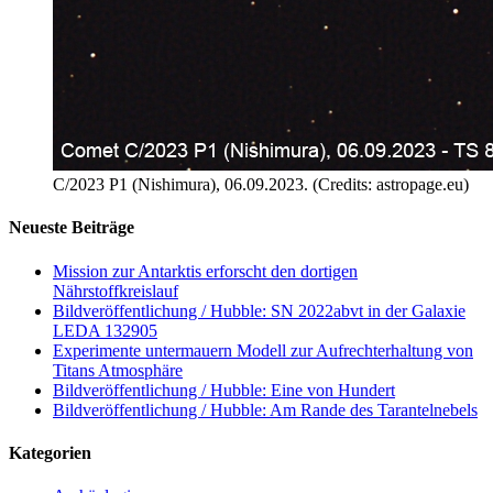
C/2023 P1 (Nishimura), 06.09.2023. (Credits: astropage.eu)
Neueste Beiträge
Mission zur Antarktis erforscht den dortigen
Nährstoffkreislauf
Bildveröffentlichung / Hubble: SN 2022abvt in der Galaxie
LEDA 132905
Experimente untermauern Modell zur Aufrechterhaltung von
Titans Atmosphäre
Bildveröffentlichung / Hubble: Eine von Hundert
Bildveröffentlichung / Hubble: Am Rande des Tarantelnebels
Kategorien