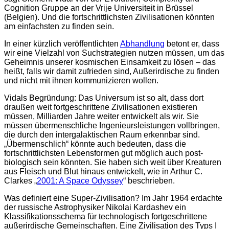
Cognition Gruppe an der Vrije Universiteit in Brüssel
(Belgien). Und die fortschrittlichsten Zivilisationen könnten
am einfachsten zu finden sein.
In einer kürzlich veröffentlichten
Abhandlung
betont er, dass
wir eine Vielzahl von Suchstrategien nutzen müssen, um das
Geheimnis unserer kosmischen Einsamkeit zu lösen – das
heißt, falls wir damit zufrieden sind, Außerirdische zu finden
und nicht mit ihnen kommunizieren wollen.
Vidals Begründung: Das Universum ist so alt, dass dort
draußen weit fortgeschrittene Zivilisationen existieren
müssen, Milliarden Jahre weiter entwickelt als wir. Sie
müssen übermenschliche Ingenieursleistungen vollbringen,
die durch den intergalaktischen Raum erkennbar sind.
„Übermenschlich“ könnte auch bedeuten, dass die
fortschrittlichsten Lebensformen gut möglich auch post-
biologisch sein könnten. Sie haben sich weit über Kreaturen
aus Fleisch und Blut hinaus entwickelt, wie in Arthur C.
Clarkes „
2001: A Space Odyssey
“ beschrieben.
Was definiert eine Super-Zivilisation? Im Jahr 1964 erdachte
der russische Astrophysiker Nikolai Kardashev ein
Klassifikationsschema für technologisch fortgeschrittene
außerirdische Gemeinschaften. Eine Zivilisation des Typs I