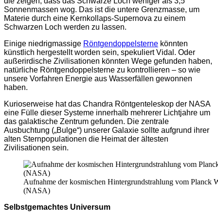
die zeigen, dass das Schwarze Loch weniger als 3,5
Sonnenmassen wog. Das ist die untere Grenzmasse, um
Materie durch eine Kernkollaps-Supernova zu einem
Schwarzen Loch werden zu lassen.
Einige niedrigmassige
Röntgendoppelsterne
könnten
künstlich hergestellt worden sein, spekuliert Vidal. Oder
außerirdische Zivilisationen könnten Wege gefunden haben,
natürliche Röntgendoppelsterne zu kontrollieren – so wie
unsere Vorfahren Energie aus Wasserfällen gewonnen
haben.
Kurioserweise hat das Chandra Röntgenteleskop der NASA
eine Fülle dieser Systeme innerhalb mehrerer Lichtjahre um
das galaktische Zentrum gefunden. Die zentrale
Ausbuchtung („Bulge“) unserer Galaxie sollte aufgrund ihrer
alten Sternpopulationen die Heimat der ältesten
Zivilisationen sein.
Aufnahme der kosmischen Hintergrundstrahlung vom Planck W
(NASA)
Selbstgemachtes Universum