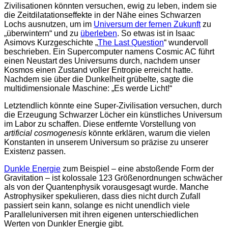
Zivilisationen könnten versuchen, ewig zu leben, indem sie
die Zeitdilatationseffekte in der Nähe eines Schwarzen
Lochs ausnutzen, um im
Universum der fernen Zukunft
zu
„überwintern“ und zu
überleben
. So etwas ist in Isaac
Asimovs Kurzgeschichte „
The Last Question
“ wundervoll
beschrieben. Ein Supercomputer namens Cosmic AC führt
einen Neustart des Universums durch, nachdem unser
Kosmos einen Zustand voller Entropie erreicht hatte.
Nachdem sie über die Dunkelheit grübelte, sagte die
multidimensionale Maschine: „Es werde Licht!“
Letztendlich könnte eine Super-Zivilisation versuchen, durch
die Erzeugung Schwarzer Löcher ein künstliches Universum
im Labor zu schaffen. Diese entfernte Vorstellung von
artificial cosmogenesis
könnte erklären, warum die vielen
Konstanten in unserem Universum so präzise zu unserer
Existenz passen.
Dunkle Energie
zum Beispiel – eine abstoßende Form der
Gravitation – ist kolossale 123 Größenordnungen schwächer
als von der Quantenphysik vorausgesagt wurde. Manche
Astrophysiker spekulieren, dass dies nicht durch Zufall
passiert sein kann, solange es nicht unendlich viele
Paralleluniversen mit ihren eigenen unterschiedlichen
Werten von Dunkler Energie gibt.