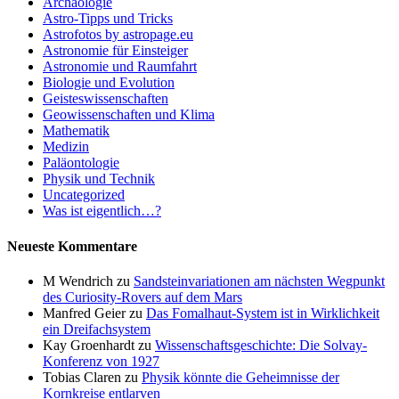
Archäologie
Astro-Tipps und Tricks
Astrofotos by astropage.eu
Astronomie für Einsteiger
Astronomie und Raumfahrt
Biologie und Evolution
Geisteswissenschaften
Geowissenschaften und Klima
Mathematik
Medizin
Paläontologie
Physik und Technik
Uncategorized
Was ist eigentlich…?
Neueste Kommentare
M Wendrich
zu
Sandsteinvariationen am nächsten Wegpunkt
des Curiosity-Rovers auf dem Mars
Manfred Geier
zu
Das Fomalhaut-System ist in Wirklichkeit
ein Dreifachsystem
Kay Groenhardt
zu
Wissenschaftsgeschichte: Die Solvay-
Konferenz von 1927
Tobias Claren
zu
Physik könnte die Geheimnisse der
Kornkreise entlarven