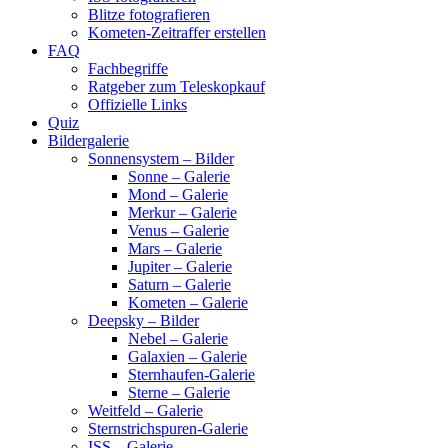
Blitze fotografieren
Kometen-Zeitraffer erstellen
FAQ
Fachbegriffe
Ratgeber zum Teleskopkauf
Offizielle Links
Quiz
Bildergalerie
Sonnensystem – Bilder
Sonne – Galerie
Mond – Galerie
Merkur – Galerie
Venus – Galerie
Mars – Galerie
Jupiter – Galerie
Saturn – Galerie
Kometen – Galerie
Deepsky – Bilder
Nebel – Galerie
Galaxien – Galerie
Sternhaufen-Galerie
Sterne – Galerie
Weitfeld – Galerie
Sternstrichspuren-Galerie
ISS – Galerie