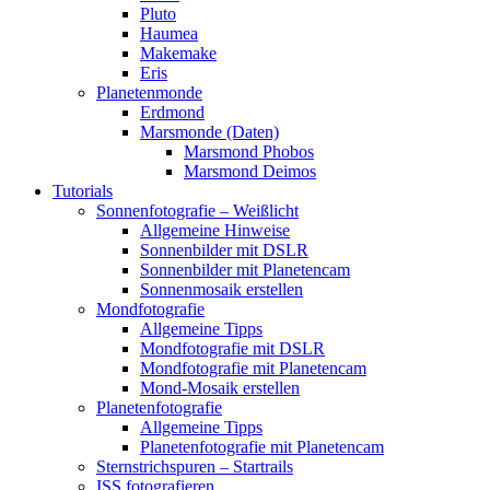
Pluto
Haumea
Makemake
Eris
Planetenmonde
Erdmond
Marsmonde (Daten)
Marsmond Phobos
Marsmond Deimos
Tutorials
Sonnenfotografie – Weißlicht
Allgemeine Hinweise
Sonnenbilder mit DSLR
Sonnenbilder mit Planetencam
Sonnenmosaik erstellen
Mondfotografie
Allgemeine Tipps
Mondfotografie mit DSLR
Mondfotografie mit Planetencam
Mond-Mosaik erstellen
Planetenfotografie
Allgemeine Tipps
Planetenfotografie mit Planetencam
Sternstrichspuren – Startrails
ISS fotografieren