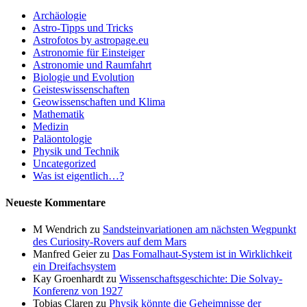
Archäologie
Astro-Tipps und Tricks
Astrofotos by astropage.eu
Astronomie für Einsteiger
Astronomie und Raumfahrt
Biologie und Evolution
Geisteswissenschaften
Geowissenschaften und Klima
Mathematik
Medizin
Paläontologie
Physik und Technik
Uncategorized
Was ist eigentlich…?
Neueste Kommentare
M Wendrich
zu
Sandsteinvariationen am nächsten Wegpunkt
des Curiosity-Rovers auf dem Mars
Manfred Geier
zu
Das Fomalhaut-System ist in Wirklichkeit
ein Dreifachsystem
Kay Groenhardt
zu
Wissenschaftsgeschichte: Die Solvay-
Konferenz von 1927
Tobias Claren
zu
Physik könnte die Geheimnisse der