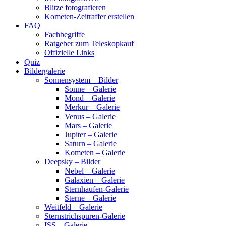
Blitze fotografieren
Kometen-Zeitraffer erstellen
FAQ
Fachbegriffe
Ratgeber zum Teleskopkauf
Offizielle Links
Quiz
Bildergalerie
Sonnensystem – Bilder
Sonne – Galerie
Mond – Galerie
Merkur – Galerie
Venus – Galerie
Mars – Galerie
Jupiter – Galerie
Saturn – Galerie
Kometen – Galerie
Deepsky – Bilder
Nebel – Galerie
Galaxien – Galerie
Sternhaufen-Galerie
Sterne – Galerie
Weitfeld – Galerie
Sternstrichspuren-Galerie
ISS – Galerie