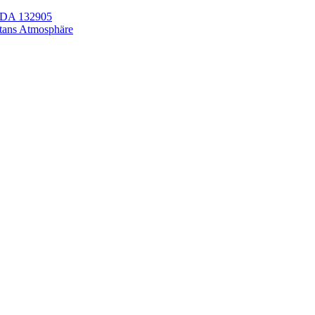
LEDA 132905
itans Atmosphäre