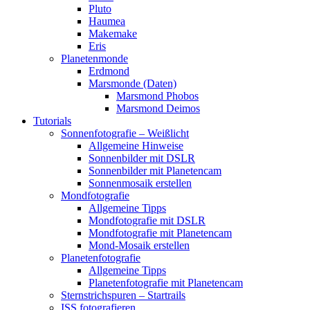
Pluto
Haumea
Makemake
Eris
Planetenmonde
Erdmond
Marsmonde (Daten)
Marsmond Phobos
Marsmond Deimos
Tutorials
Sonnenfotografie – Weißlicht
Allgemeine Hinweise
Sonnenbilder mit DSLR
Sonnenbilder mit Planetencam
Sonnenmosaik erstellen
Mondfotografie
Allgemeine Tipps
Mondfotografie mit DSLR
Mondfotografie mit Planetencam
Mond-Mosaik erstellen
Planetenfotografie
Allgemeine Tipps
Planetenfotografie mit Planetencam
Sternstrichspuren – Startrails
ISS fotografieren