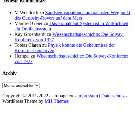
Neueste Kommentare
M Wendrich
zu
Sandsteinvariationen am nächsten Wegpunkt
des Curiosity-Rovers auf dem Mars
Manfred Geier
zu
Das Fomalhaut-System ist in Wirklichkeit
ein Dreifachsystem
Kay Groenhardt
zu
Wissenschaftsgeschichte: Die Solvay-
Konferenz von 1927
Tobias Claren
zu
Physik könnte die Geheimnisse der
Kornkreise entlarven
Hempel
zu
Wissenschaftsgeschichte: Die Solvay-Konferenz
von 1927
Archiv
Archiv
Copyright © 2011-2022 astropage.eu -
Impressum
|
Datenschutz
-
WordPress Theme by
MH Themes