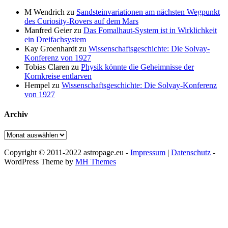
M Wendrich
zu
Sandsteinvariationen am nächsten Wegpunkt
des Curiosity-Rovers auf dem Mars
Manfred Geier
zu
Das Fomalhaut-System ist in Wirklichkeit
ein Dreifachsystem
Kay Groenhardt
zu
Wissenschaftsgeschichte: Die Solvay-
Konferenz von 1927
Tobias Claren
zu
Physik könnte die Geheimnisse der
Kornkreise entlarven
Hempel
zu
Wissenschaftsgeschichte: Die Solvay-Konferenz
von 1927
Archiv
Archiv
Copyright © 2011-2022 astropage.eu -
Impressum
|
Datenschutz
-
WordPress Theme by
MH Themes