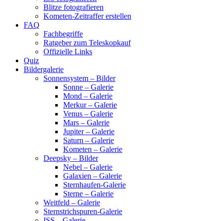
Blitze fotografieren
Kometen-Zeitraffer erstellen
FAQ
Fachbegriffe
Ratgeber zum Teleskopkauf
Offizielle Links
Quiz
Bildergalerie
Sonnensystem – Bilder
Sonne – Galerie
Mond – Galerie
Merkur – Galerie
Venus – Galerie
Mars – Galerie
Jupiter – Galerie
Saturn – Galerie
Kometen – Galerie
Deepsky – Bilder
Nebel – Galerie
Galaxien – Galerie
Sternhaufen-Galerie
Sterne – Galerie
Weitfeld – Galerie
Sternstrichspuren-Galerie
ISS – Galerie