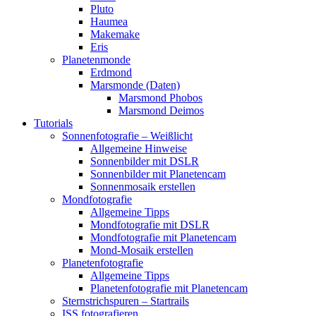
Pluto
Haumea
Makemake
Eris
Planetenmonde
Erdmond
Marsmonde (Daten)
Marsmond Phobos
Marsmond Deimos
Tutorials
Sonnenfotografie – Weißlicht
Allgemeine Hinweise
Sonnenbilder mit DSLR
Sonnenbilder mit Planetencam
Sonnenmosaik erstellen
Mondfotografie
Allgemeine Tipps
Mondfotografie mit DSLR
Mondfotografie mit Planetencam
Mond-Mosaik erstellen
Planetenfotografie
Allgemeine Tipps
Planetenfotografie mit Planetencam
Sternstrichspuren – Startrails
ISS fotografieren