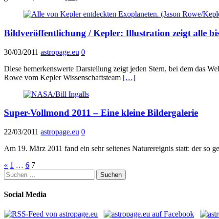
Bildveröffentlichung / Kepler: Illustration zeigt all
30/03/2011
astropage.eu
0
Diese bemerkenswerte Darstellung zeigt jeden Stern, bei dem das Wel
Rowe vom Kepler Wissenschaftsteam
[…]
Super-Vollmond 2011 – Eine kleine Bildergalerie
22/03/2011
astropage.eu
0
Am 19. März 2011 fand ein sehr seltenes Naturereignis statt: der so
Seitennummerierung
«
1
…
6
7
Suchen
der
nach:
Beiträge
Social Media