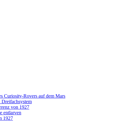
es Curiosity-Rovers auf dem Mars
n Dreifachsystem
erenz von 1927
e entlarven
on 1927