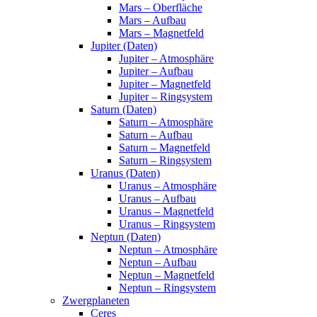
Mars – Oberfläche
Mars – Aufbau
Mars – Magnetfeld
Jupiter (Daten)
Jupiter – Atmosphäre
Jupiter – Aufbau
Jupiter – Magnetfeld
Jupiter – Ringsystem
Saturn (Daten)
Saturn – Atmosphäre
Saturn – Aufbau
Saturn – Magnetfeld
Saturn – Ringsystem
Uranus (Daten)
Uranus – Atmosphäre
Uranus – Aufbau
Uranus – Magnetfeld
Uranus – Ringsystem
Neptun (Daten)
Neptun – Atmosphäre
Neptun – Aufbau
Neptun – Magnetfeld
Neptun – Ringsystem
Zwergplaneten
Ceres