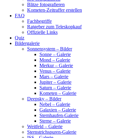
Blitze fotografieren
Kometen-Zeitraffer erstellen
FAQ
Fachbegriffe
Ratgeber zum Teleskopkauf
Offizielle Links
Quiz
Bildergalerie
Sonnensystem – Bilder
Sonne – Galerie
Mond – Galerie
Merkur – Galerie
Venus – Galerie
Mars – Galerie
Jupiter – Galerie
Saturn – Galerie
Kometen – Galerie
Deepsky – Bilder
Nebel – Galerie
Galaxien – Galerie
Sternhaufen-Galerie
Sterne – Galerie
Weitfeld – Galerie
Sternstrichspuren-Galerie
ISS – Galerie