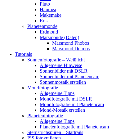
Pluto
Haumea
Makemake
Eris
Planetenmonde
Erdmond
Marsmonde (Daten)
Marsmond Phobos
Marsmond Deimos
Tutorials
Sonnenfotografie – Weißlicht
Allgemeine Hinweise
Sonnenbilder mit DSLR
Sonnenbilder mit Planetencam
Sonnenmosaik erstellen
Mondfotografie
Allgemeine Tipps
Mondfotografie mit DSLR
Mondfotografie mit Planetencam
Mond-Mosaik erstellen
Planetenfotografie
Allgemeine Tipps
Planetenfotografie mit Planetencam
Sternstrichspuren – Startrails
ISS fotografieren