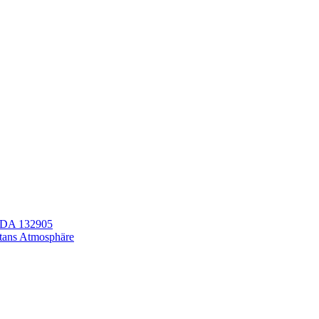
LEDA 132905
itans Atmosphäre