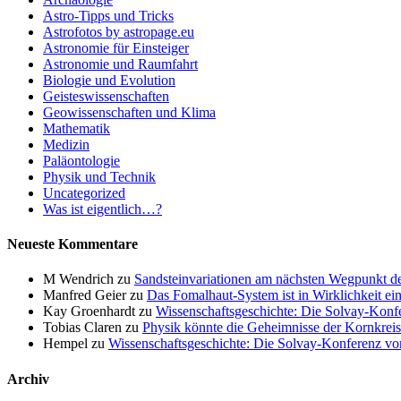
Astro-Tipps und Tricks
Astrofotos by astropage.eu
Astronomie für Einsteiger
Astronomie und Raumfahrt
Biologie und Evolution
Geisteswissenschaften
Geowissenschaften und Klima
Mathematik
Medizin
Paläontologie
Physik und Technik
Uncategorized
Was ist eigentlich…?
Neueste Kommentare
M Wendrich
zu
Sandsteinvariationen am nächsten Wegpunkt d
Manfred Geier
zu
Das Fomalhaut-System ist in Wirklichkeit ei
Kay Groenhardt
zu
Wissenschaftsgeschichte: Die Solvay-Konf
Tobias Claren
zu
Physik könnte die Geheimnisse der Kornkreis
Hempel
zu
Wissenschaftsgeschichte: Die Solvay-Konferenz v
Archiv