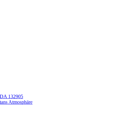
LEDA 132905
itans Atmosphäre