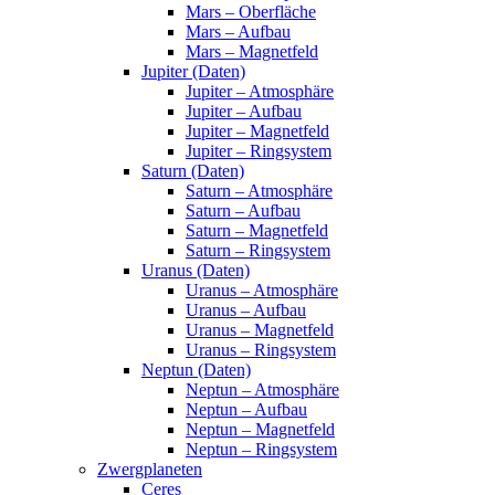
Mars – Oberfläche
Mars – Aufbau
Mars – Magnetfeld
Jupiter (Daten)
Jupiter – Atmosphäre
Jupiter – Aufbau
Jupiter – Magnetfeld
Jupiter – Ringsystem
Saturn (Daten)
Saturn – Atmosphäre
Saturn – Aufbau
Saturn – Magnetfeld
Saturn – Ringsystem
Uranus (Daten)
Uranus – Atmosphäre
Uranus – Aufbau
Uranus – Magnetfeld
Uranus – Ringsystem
Neptun (Daten)
Neptun – Atmosphäre
Neptun – Aufbau
Neptun – Magnetfeld
Neptun – Ringsystem
Zwergplaneten
Ceres