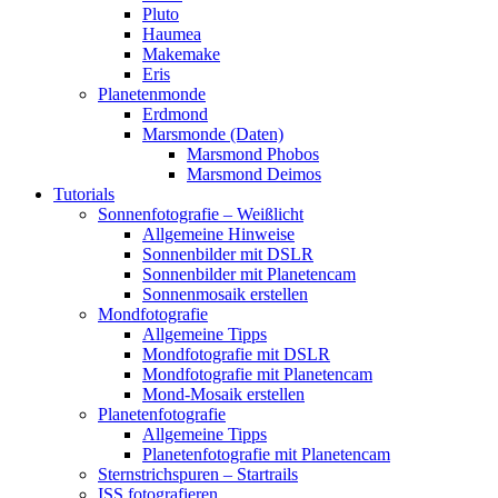
Pluto
Haumea
Makemake
Eris
Planetenmonde
Erdmond
Marsmonde (Daten)
Marsmond Phobos
Marsmond Deimos
Tutorials
Sonnenfotografie – Weißlicht
Allgemeine Hinweise
Sonnenbilder mit DSLR
Sonnenbilder mit Planetencam
Sonnenmosaik erstellen
Mondfotografie
Allgemeine Tipps
Mondfotografie mit DSLR
Mondfotografie mit Planetencam
Mond-Mosaik erstellen
Planetenfotografie
Allgemeine Tipps
Planetenfotografie mit Planetencam
Sternstrichspuren – Startrails
ISS fotografieren