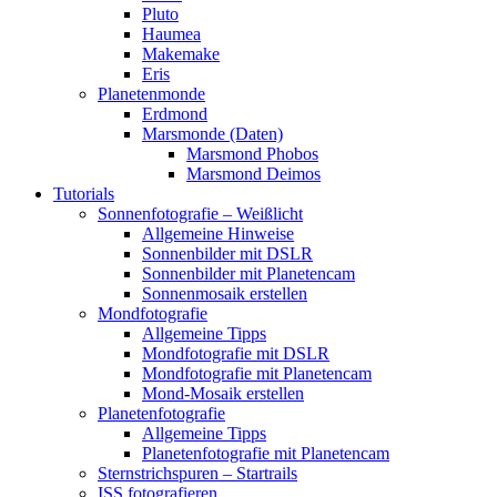
Pluto
Haumea
Makemake
Eris
Planetenmonde
Erdmond
Marsmonde (Daten)
Marsmond Phobos
Marsmond Deimos
Tutorials
Sonnenfotografie – Weißlicht
Allgemeine Hinweise
Sonnenbilder mit DSLR
Sonnenbilder mit Planetencam
Sonnenmosaik erstellen
Mondfotografie
Allgemeine Tipps
Mondfotografie mit DSLR
Mondfotografie mit Planetencam
Mond-Mosaik erstellen
Planetenfotografie
Allgemeine Tipps
Planetenfotografie mit Planetencam
Sternstrichspuren – Startrails
ISS fotografieren