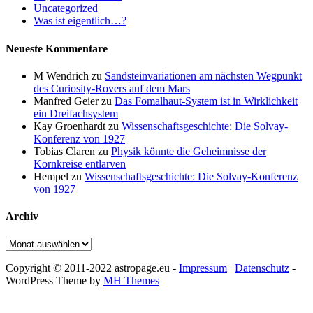
Uncategorized
Was ist eigentlich…?
Neueste Kommentare
M Wendrich
zu
Sandsteinvariationen am nächsten Wegpunkt
des Curiosity-Rovers auf dem Mars
Manfred Geier
zu
Das Fomalhaut-System ist in Wirklichkeit
ein Dreifachsystem
Kay Groenhardt
zu
Wissenschaftsgeschichte: Die Solvay-
Konferenz von 1927
Tobias Claren
zu
Physik könnte die Geheimnisse der
Kornkreise entlarven
Hempel
zu
Wissenschaftsgeschichte: Die Solvay-Konferenz
von 1927
Archiv
Archiv
Copyright © 2011-2022 astropage.eu -
Impressum
|
Datenschutz
-
WordPress Theme by
MH Themes