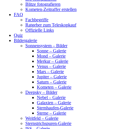
Blitze fotografieren
Kometen-Zeitraffer erstellen
FAQ
Fachbegriffe
Ratgeber zum Teleskopkauf
Offizielle Links
Quiz
Bildergalerie
Sonnensystem – Bilder
Sonne – Galerie
Mond – Galerie
Merkur – Galerie
Venus – Galerie
Mars – Galerie
Jupiter – Galerie
Saturn – Galerie
Kometen – Galerie
Deepsky – Bilder
Nebel – Galerie
Galaxien – Galerie
Sternhaufen-Galerie
Sterne – Galerie
Weitfeld – Galerie
Sternstrichspuren-Galerie
ISS – Galerie