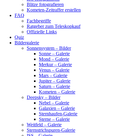
Blitze fotografieren
Kometen-Zeitraffer erstellen
FAQ
Fachbegriffe
Ratgeber zum Teleskopkauf
Offizielle Links
Quiz
Bildergalerie
Sonnensystem – Bilder
Sonne – Galerie
Mond – Galerie
Merkur – Galerie
Venus – Galerie
Mars – Galerie
Jupiter – Galerie
Saturn – Galerie
Kometen – Galerie
Deepsky – Bilder
Nebel – Galerie
Galaxien – Galerie
Sternhaufen-Galerie
Sterne – Galerie
Weitfeld – Galerie
Sternstrichspuren-Galerie
ISS – Galerie