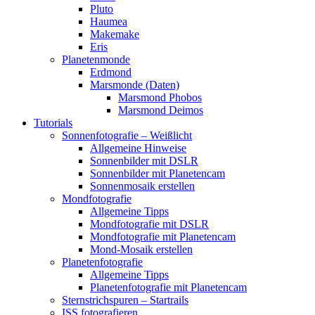
Pluto
Haumea
Makemake
Eris
Planetenmonde
Erdmond
Marsmonde (Daten)
Marsmond Phobos
Marsmond Deimos
Tutorials
Sonnenfotografie – Weißlicht
Allgemeine Hinweise
Sonnenbilder mit DSLR
Sonnenbilder mit Planetencam
Sonnenmosaik erstellen
Mondfotografie
Allgemeine Tipps
Mondfotografie mit DSLR
Mondfotografie mit Planetencam
Mond-Mosaik erstellen
Planetenfotografie
Allgemeine Tipps
Planetenfotografie mit Planetencam
Sternstrichspuren – Startrails
ISS fotografieren