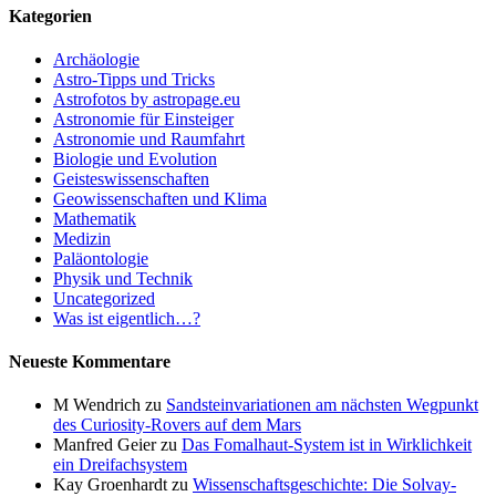
Kategorien
Archäologie
Astro-Tipps und Tricks
Astrofotos by astropage.eu
Astronomie für Einsteiger
Astronomie und Raumfahrt
Biologie und Evolution
Geisteswissenschaften
Geowissenschaften und Klima
Mathematik
Medizin
Paläontologie
Physik und Technik
Uncategorized
Was ist eigentlich…?
Neueste Kommentare
M Wendrich
zu
Sandsteinvariationen am nächsten Wegpunkt
des Curiosity-Rovers auf dem Mars
Manfred Geier
zu
Das Fomalhaut-System ist in Wirklichkeit
ein Dreifachsystem
Kay Groenhardt
zu
Wissenschaftsgeschichte: Die Solvay-