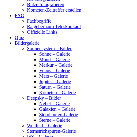
Blitze fotografieren
Kometen-Zeitraffer erstellen
FAQ
Fachbegriffe
Ratgeber zum Teleskopkauf
Offizielle Links
Quiz
Bildergalerie
Sonnensystem – Bilder
Sonne – Galerie
Mond – Galerie
Merkur – Galerie
Venus – Galerie
Mars – Galerie
Jupiter – Galerie
Saturn – Galerie
Kometen – Galerie
Deepsky – Bilder
Nebel – Galerie
Galaxien – Galerie
Sternhaufen-Galerie
Sterne – Galerie
Weitfeld – Galerie
Sternstrichspuren-Galerie
ISS – Galerie