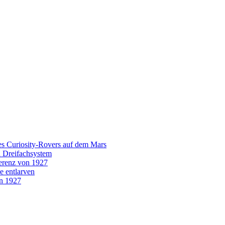
es Curiosity-Rovers auf dem Mars
n Dreifachsystem
erenz von 1927
e entlarven
on 1927