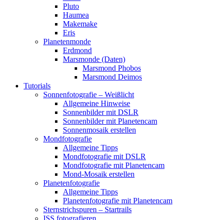
Pluto
Haumea
Makemake
Eris
Planetenmonde
Erdmond
Marsmonde (Daten)
Marsmond Phobos
Marsmond Deimos
Tutorials
Sonnenfotografie – Weißlicht
Allgemeine Hinweise
Sonnenbilder mit DSLR
Sonnenbilder mit Planetencam
Sonnenmosaik erstellen
Mondfotografie
Allgemeine Tipps
Mondfotografie mit DSLR
Mondfotografie mit Planetencam
Mond-Mosaik erstellen
Planetenfotografie
Allgemeine Tipps
Planetenfotografie mit Planetencam
Sternstrichspuren – Startrails
ISS fotografieren