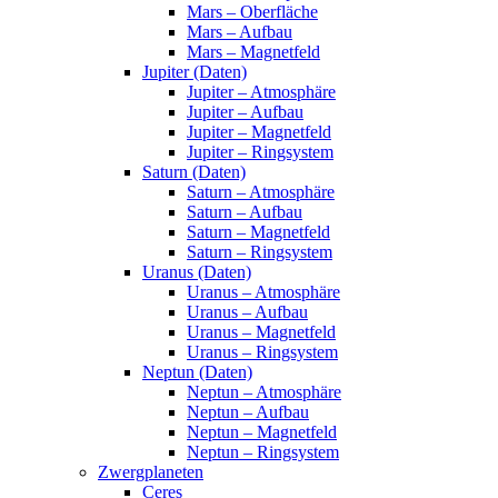
Mars – Oberfläche
Mars – Aufbau
Mars – Magnetfeld
Jupiter (Daten)
Jupiter – Atmosphäre
Jupiter – Aufbau
Jupiter – Magnetfeld
Jupiter – Ringsystem
Saturn (Daten)
Saturn – Atmosphäre
Saturn – Aufbau
Saturn – Magnetfeld
Saturn – Ringsystem
Uranus (Daten)
Uranus – Atmosphäre
Uranus – Aufbau
Uranus – Magnetfeld
Uranus – Ringsystem
Neptun (Daten)
Neptun – Atmosphäre
Neptun – Aufbau
Neptun – Magnetfeld
Neptun – Ringsystem
Zwergplaneten
Ceres