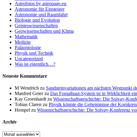
Astrofotos by astropage.eu
Astronomie für Einsteiger
Astronomie und Raumfahrt
Biologie und Evolution
Geisteswissenschaften
Geowissenschaften und Klima
Mathematik
Medizin
Paläontologie
Physik und Technik
Uncategorized
Was ist eigentlich…?
Neueste Kommentare
M Wendrich
zu
Sandsteinvariationen am nächsten Wegpunkt d
Manfred Geier
zu
Das Fomalhaut-System ist in Wirklichkeit ei
Kay Groenhardt
zu
Wissenschaftsgeschichte: Die Solvay-Konf
Tobias Claren
zu
Physik könnte die Geheimnisse der Kornkreis
Hempel
zu
Wissenschaftsgeschichte: Die Solvay-Konferenz v
Archiv
Archiv