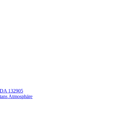
LEDA 132905
itans Atmosphäre