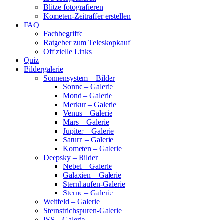
Blitze fotografieren
Kometen-Zeitraffer erstellen
FAQ
Fachbegriffe
Ratgeber zum Teleskopkauf
Offizielle Links
Quiz
Bildergalerie
Sonnensystem – Bilder
Sonne – Galerie
Mond – Galerie
Merkur – Galerie
Venus – Galerie
Mars – Galerie
Jupiter – Galerie
Saturn – Galerie
Kometen – Galerie
Deepsky – Bilder
Nebel – Galerie
Galaxien – Galerie
Sternhaufen-Galerie
Sterne – Galerie
Weitfeld – Galerie
Sternstrichspuren-Galerie
ISS – Galerie