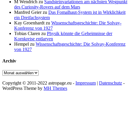
M Wendrich
zu
Sandsteinvariationen am nächsten Wegpunkt
des Curiosity-Rovers auf dem Mars
Manfred Geier
zu
Das Fomalhaut-System ist in Wirklichkeit
ein Dreifachsystem
Kay Groenhardt
zu
Wissenschaftsgeschichte: Die Solvay-
Konferenz von 1927
Tobias Claren
zu
Physik könnte die Geheimnisse der
Kornkreise entlarven
Hempel
zu
Wissenschaftsgeschichte: Die Solvay-Konferenz
von 1927
Archiv
Archiv
Copyright © 2011-2022 astropage.eu -
Impressum
|
Datenschutz
-
WordPress Theme by
MH Themes