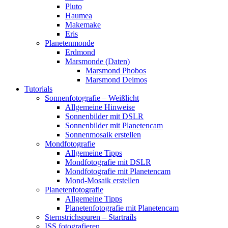
Pluto
Haumea
Makemake
Eris
Planetenmonde
Erdmond
Marsmonde (Daten)
Marsmond Phobos
Marsmond Deimos
Tutorials
Sonnenfotografie – Weißlicht
Allgemeine Hinweise
Sonnenbilder mit DSLR
Sonnenbilder mit Planetencam
Sonnenmosaik erstellen
Mondfotografie
Allgemeine Tipps
Mondfotografie mit DSLR
Mondfotografie mit Planetencam
Mond-Mosaik erstellen
Planetenfotografie
Allgemeine Tipps
Planetenfotografie mit Planetencam
Sternstrichspuren – Startrails
ISS fotografieren