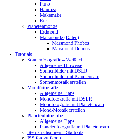
Pluto
Haumea
Makemake
Eris
Planetenmonde
Erdmond
Marsmonde (Daten)
Marsmond Phobos
Marsmond Deimos
Tutorials
Sonnenfotografie – Weißlicht
Allgemeine Hinweise
Sonnenbilder mit DSLR
Sonnenbilder mit Planetencam
Sonnenmosaik erstellen
Mondfotografie
Allgemeine Tipps
Mondfotografie mit DSLR
Mondfotografie mit Planetencam
Mond-Mosaik erstellen
Planetenfotografie
Allgemeine Tipps
Planetenfotografie mit Planetencam
Sternstrichspuren – Startrails
ISS fotografieren