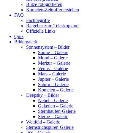
Blitze fotografieren
Kometen-Zeitraffer erstellen
FAQ
Fachbegriffe
Ratgeber zum Teleskopkauf
Offizielle Links
Quiz
Bildergalerie
Sonnensystem – Bilder
Sonne – Galerie
Mond – Galerie
Merkur – Galerie
Venus – Galerie
Mars – Galerie
Jupiter – Galerie
Saturn – Galerie
Kometen – Galerie
Deepsky – Bilder
Nebel – Galerie
Galaxien – Galerie
Sternhaufen-Galerie
Sterne – Galerie
Weitfeld – Galerie
Sternstrichspuren-Galerie
ISS – Galerie