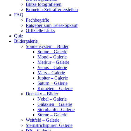
Blitze fotografieren
Kometen-Zeitraffer erstellen
FAQ
Fachbegriffe
Ratgeber zum Teleskopkauf
Offizielle Links
Quiz
Bildergalerie
Sonnensystem – Bilder
Sonne – Galerie
Mond – Galerie
Merkur – Galerie
Venus – Galerie
Mars – Galerie
Jupiter – Galerie
Saturn – Galerie
Kometen – Galerie
Deepsky – Bilder
Nebel – Galerie
Galaxien – Galerie
Sternhaufen-Galerie
Sterne – Galerie
Weitfeld – Galerie
Sternstrichspuren-Galerie
ISS – Galerie