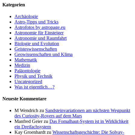
Kategorien
Archäologie
Astro-Tipps und Tricks
Astrofotos by astropage.eu
Astronomie für Einsteiger
Astronomie und Raumfahrt
Biologie und Evolution
Geisteswissenschaften
Geowissenschaften und Klima
Mathematik
Medizin
Paläontologie
Physik und Technik
Uncategorized
Was ist eigentlich…?
Neueste Kommentare
M Wendrich
zu
Sandsteinvariationen am nächsten Wegpunkt
des Curiosity-Rovers auf dem Mars
Manfred Geier
zu
Das Fomalhaut-System ist in Wirklichkeit
ein Dreifachsystem
Kay Groenhardt
zu
Wissenschaftsgeschichte: Die Solvay-