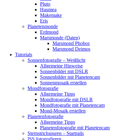
Pluto
Haumea
Makemake
Eris
Planetenmonde
Erdmond
Marsmonde (Daten)
Marsmond Phobos
Marsmond Deimos
Tutorials
Sonnenfotografie – Weißlicht
Allgemeine Hinweise
Sonnenbilder mit DSLR
Sonnenbilder mit Planetencam
Sonnenmosaik erstellen
Mondfotografie
Allgemeine Tipps
Mondfotografie mit DSLR
Mondfotografie mit Planetencam
Mond-Mosaik erstellen
Planetenfotografie
Allgemeine Tipps
Planetenfotografie mit Planetencam
Sternstrichspuren – Startrails
ISS fotografieren