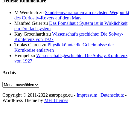
Neueste Kommentare
M Wendrich
zu
Sandsteinvariationen am nächsten Wegpunkt
des Curiosity-Rovers auf dem Mars
Manfred Geier
zu
Das Fomalhaut-System ist in Wirklichkeit
ein Dreifachsystem
Kay Groenhardt
zu
Wissenschaftsgeschichte: Die Solvay-
Konferenz von 1927
Tobias Claren
zu
Physik könnte die Geheimnisse der
Kornkreise entlarven
Hempel
zu
Wissenschaftsgeschichte: Die Solvay-Konferenz
von 1927
Archiv
Archiv
Copyright © 2011-2022 astropage.eu -
Impressum
|
Datenschutz
-
WordPress Theme by
MH Themes