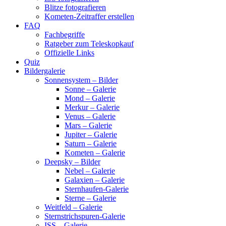
Blitze fotografieren
Kometen-Zeitraffer erstellen
FAQ
Fachbegriffe
Ratgeber zum Teleskopkauf
Offizielle Links
Quiz
Bildergalerie
Sonnensystem – Bilder
Sonne – Galerie
Mond – Galerie
Merkur – Galerie
Venus – Galerie
Mars – Galerie
Jupiter – Galerie
Saturn – Galerie
Kometen – Galerie
Deepsky – Bilder
Nebel – Galerie
Galaxien – Galerie
Sternhaufen-Galerie
Sterne – Galerie
Weitfeld – Galerie
Sternstrichspuren-Galerie
ISS – Galerie