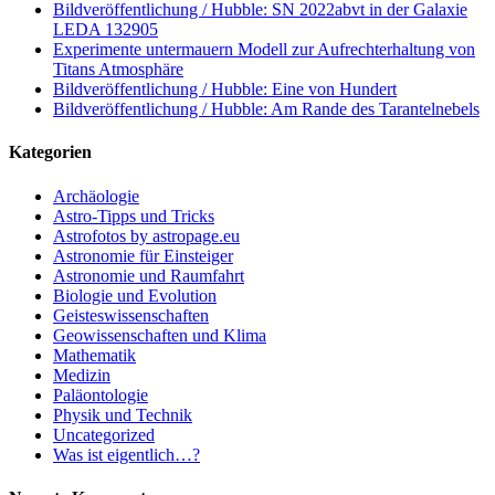
Bildveröffentlichung / Hubble: SN 2022abvt in der Galaxie
LEDA 132905
Experimente untermauern Modell zur Aufrechterhaltung von
Titans Atmosphäre
Bildveröffentlichung / Hubble: Eine von Hundert
Bildveröffentlichung / Hubble: Am Rande des Tarantelnebels
Kategorien
Archäologie
Astro-Tipps und Tricks
Astrofotos by astropage.eu
Astronomie für Einsteiger
Astronomie und Raumfahrt
Biologie und Evolution
Geisteswissenschaften
Geowissenschaften und Klima
Mathematik
Medizin
Paläontologie
Physik und Technik
Uncategorized
Was ist eigentlich…?