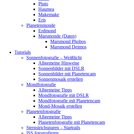
Pluto
Haumea
Makemake
Eris
Planetenmonde
Erdmond
Marsmonde (Daten)
Marsmond Phobos
Marsmond Deimos
Tutorials
Sonnenfotografie – Weißlicht
Allgemeine Hinweise
Sonnenbilder mit DSLR
Sonnenbilder mit Planetencam
Sonnenmosaik erstellen
Mondfotografie
Allgemeine Tipps
Mondfotografie mit DSLR
Mondfotografie mit Planetencam
Mond-Mosaik erstellen
Planetenfotografie
Allgemeine Tipps
Planetenfotografie mit Planetencam
Sternstrichspuren – Startrails
ISS fotografieren