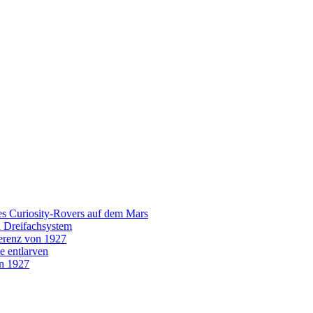
es Curiosity-Rovers auf dem Mars
n Dreifachsystem
erenz von 1927
e entlarven
on 1927