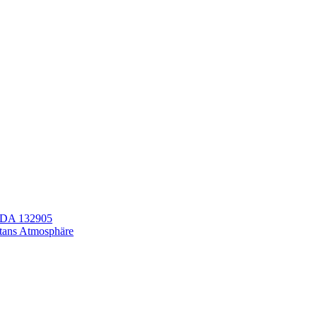
LEDA 132905
itans Atmosphäre