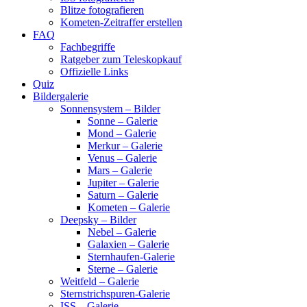
Blitze fotografieren
Kometen-Zeitraffer erstellen
FAQ
Fachbegriffe
Ratgeber zum Teleskopkauf
Offizielle Links
Quiz
Bildergalerie
Sonnensystem – Bilder
Sonne – Galerie
Mond – Galerie
Merkur – Galerie
Venus – Galerie
Mars – Galerie
Jupiter – Galerie
Saturn – Galerie
Kometen – Galerie
Deepsky – Bilder
Nebel – Galerie
Galaxien – Galerie
Sternhaufen-Galerie
Sterne – Galerie
Weitfeld – Galerie
Sternstrichspuren-Galerie
ISS – Galerie