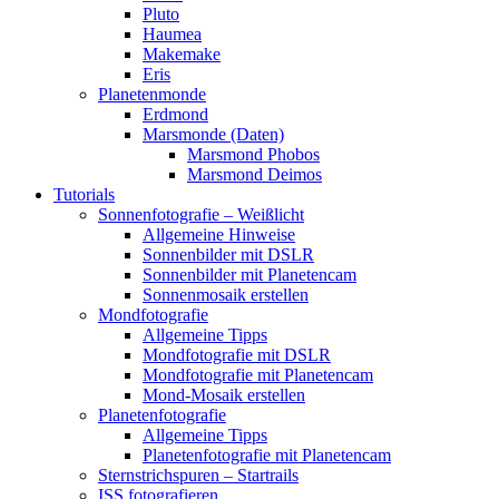
Pluto
Haumea
Makemake
Eris
Planetenmonde
Erdmond
Marsmonde (Daten)
Marsmond Phobos
Marsmond Deimos
Tutorials
Sonnenfotografie – Weißlicht
Allgemeine Hinweise
Sonnenbilder mit DSLR
Sonnenbilder mit Planetencam
Sonnenmosaik erstellen
Mondfotografie
Allgemeine Tipps
Mondfotografie mit DSLR
Mondfotografie mit Planetencam
Mond-Mosaik erstellen
Planetenfotografie
Allgemeine Tipps
Planetenfotografie mit Planetencam
Sternstrichspuren – Startrails
ISS fotografieren