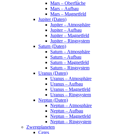
Mars – Oberfläche
Mars – Aufbau
Mars – Magnetfeld
Jupiter (Daten)
Jupiter – Atmosphäre
Jupiter – Aufbau
Jupiter – Magnetfeld
Jupiter – Ringsystem
Saturn (Daten)
Saturn – Atmosphäre
Saturn – Aufbau
Saturn – Magnetfeld
Saturn – Ringsystem
Uranus (Daten)
Uranus – Atmosphäre
Uranus – Aufbau
Uranus – Magnetfeld
Uranus – Ringsystem
Neptun (Daten)
Neptun – Atmosphäre
Neptun – Aufbau
Neptun – Magnetfeld
Neptun – Ringsystem
Zwergplaneten
Ceres