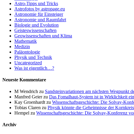
Astro-Tipps und Tricks
Astrofotos by astropage.eu
Astronomie für Einsteiger
Astronomie und Raumfahrt
Biologie und Evolution
Geisteswissenschaften
Geowissenschaften und Klima
Mathematik
Medizin
Paläontologie
Physik und Technik
Uncategorized
Was ist eigentlich…?
Neueste Kommentare
M Wendrich
zu
Sandsteinvariationen am nächsten Wegpunkt d
Manfred Geier
zu
Das Fomalhaut-System ist in Wirklichkeit ei
Kay Groenhardt
zu
Wissenschaftsgeschichte: Die Solvay-Konf
Tobias Claren
zu
Physik könnte die Geheimnisse der Kornkreis
Hempel
zu
Wissenschaftsgeschichte: Die Solvay-Konferenz v
Archiv