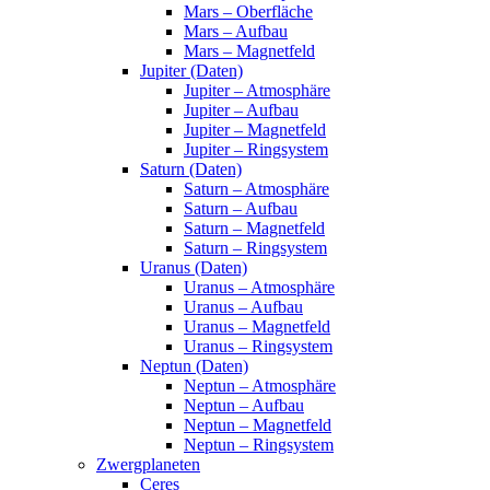
Mars – Oberfläche
Mars – Aufbau
Mars – Magnetfeld
Jupiter (Daten)
Jupiter – Atmosphäre
Jupiter – Aufbau
Jupiter – Magnetfeld
Jupiter – Ringsystem
Saturn (Daten)
Saturn – Atmosphäre
Saturn – Aufbau
Saturn – Magnetfeld
Saturn – Ringsystem
Uranus (Daten)
Uranus – Atmosphäre
Uranus – Aufbau
Uranus – Magnetfeld
Uranus – Ringsystem
Neptun (Daten)
Neptun – Atmosphäre
Neptun – Aufbau
Neptun – Magnetfeld
Neptun – Ringsystem
Zwergplaneten
Ceres