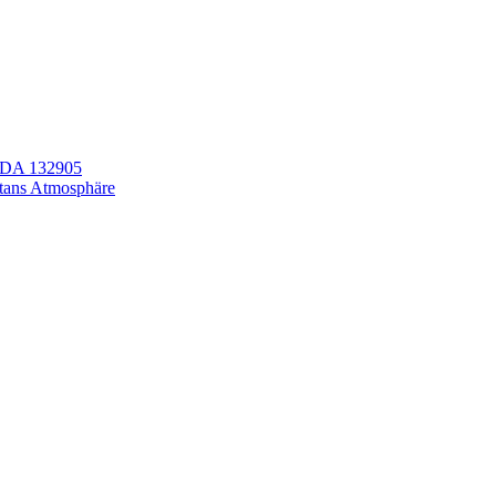
LEDA 132905
itans Atmosphäre