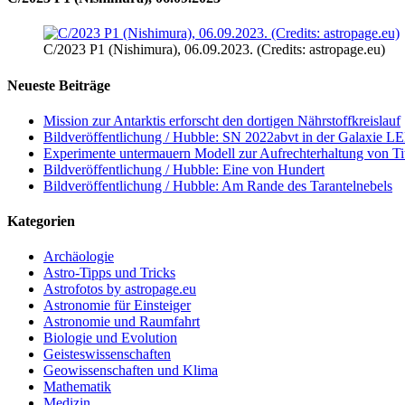
C/2023 P1 (Nishimura), 06.09.2023. (Credits: astropage.eu)
Neueste Beiträge
Mission zur Antarktis erforscht den dortigen Nährstoffkreislauf
Bildveröffentlichung / Hubble: SN 2022abvt in der Galaxie 
Experimente untermauern Modell zur Aufrechterhaltung von T
Bildveröffentlichung / Hubble: Eine von Hundert
Bildveröffentlichung / Hubble: Am Rande des Tarantelnebels
Kategorien
Archäologie
Astro-Tipps und Tricks
Astrofotos by astropage.eu
Astronomie für Einsteiger
Astronomie und Raumfahrt
Biologie und Evolution
Geisteswissenschaften
Geowissenschaften und Klima
Mathematik
Medizin