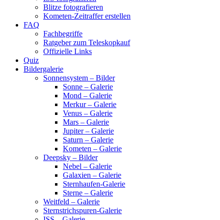
Blitze fotografieren
Kometen-Zeitraffer erstellen
FAQ
Fachbegriffe
Ratgeber zum Teleskopkauf
Offizielle Links
Quiz
Bildergalerie
Sonnensystem – Bilder
Sonne – Galerie
Mond – Galerie
Merkur – Galerie
Venus – Galerie
Mars – Galerie
Jupiter – Galerie
Saturn – Galerie
Kometen – Galerie
Deepsky – Bilder
Nebel – Galerie
Galaxien – Galerie
Sternhaufen-Galerie
Sterne – Galerie
Weitfeld – Galerie
Sternstrichspuren-Galerie
ISS – Galerie