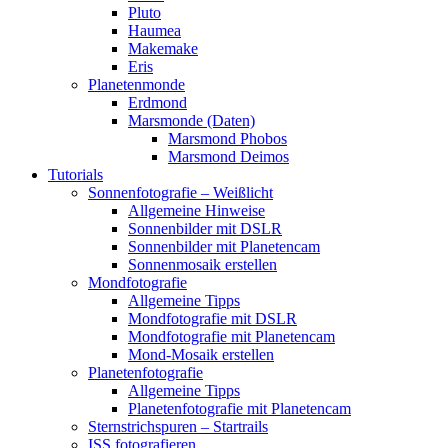
Pluto
Haumea
Makemake
Eris
Planetenmonde
Erdmond
Marsmonde (Daten)
Marsmond Phobos
Marsmond Deimos
Tutorials
Sonnenfotografie – Weißlicht
Allgemeine Hinweise
Sonnenbilder mit DSLR
Sonnenbilder mit Planetencam
Sonnenmosaik erstellen
Mondfotografie
Allgemeine Tipps
Mondfotografie mit DSLR
Mondfotografie mit Planetencam
Mond-Mosaik erstellen
Planetenfotografie
Allgemeine Tipps
Planetenfotografie mit Planetencam
Sternstrichspuren – Startrails
ISS fotografieren