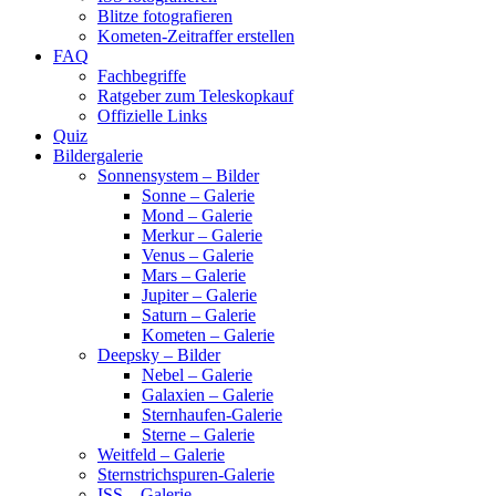
Blitze fotografieren
Kometen-Zeitraffer erstellen
FAQ
Fachbegriffe
Ratgeber zum Teleskopkauf
Offizielle Links
Quiz
Bildergalerie
Sonnensystem – Bilder
Sonne – Galerie
Mond – Galerie
Merkur – Galerie
Venus – Galerie
Mars – Galerie
Jupiter – Galerie
Saturn – Galerie
Kometen – Galerie
Deepsky – Bilder
Nebel – Galerie
Galaxien – Galerie
Sternhaufen-Galerie
Sterne – Galerie
Weitfeld – Galerie
Sternstrichspuren-Galerie
ISS – Galerie