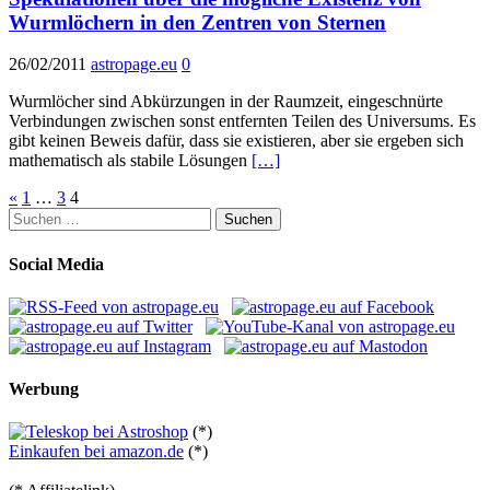
Wurmlöchern in den Zentren von Sternen
26/02/2011
astropage.eu
0
Wurmlöcher sind Abkürzungen in der Raumzeit, eingeschnürte
Verbindungen zwischen sonst entfernten Teilen des Universums. Es
gibt keinen Beweis dafür, dass sie existieren, aber sie ergeben sich
mathematisch als stabile Lösungen
[…]
Seitennummerierung
«
1
…
3
4
Suchen
der
nach:
Beiträge
Social Media
Werbung
(*)
Einkaufen bei amazon.de
(*)