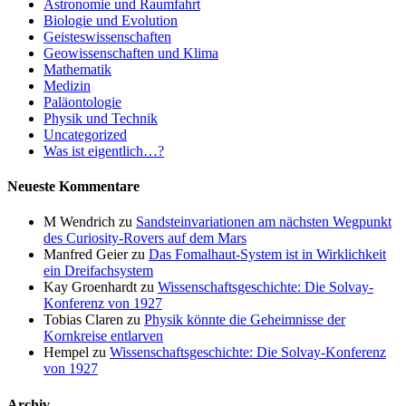
Astronomie und Raumfahrt
Biologie und Evolution
Geisteswissenschaften
Geowissenschaften und Klima
Mathematik
Medizin
Paläontologie
Physik und Technik
Uncategorized
Was ist eigentlich…?
Neueste Kommentare
M Wendrich
zu
Sandsteinvariationen am nächsten Wegpunkt
des Curiosity-Rovers auf dem Mars
Manfred Geier
zu
Das Fomalhaut-System ist in Wirklichkeit
ein Dreifachsystem
Kay Groenhardt
zu
Wissenschaftsgeschichte: Die Solvay-
Konferenz von 1927
Tobias Claren
zu
Physik könnte die Geheimnisse der
Kornkreise entlarven
Hempel
zu
Wissenschaftsgeschichte: Die Solvay-Konferenz
von 1927
Archiv