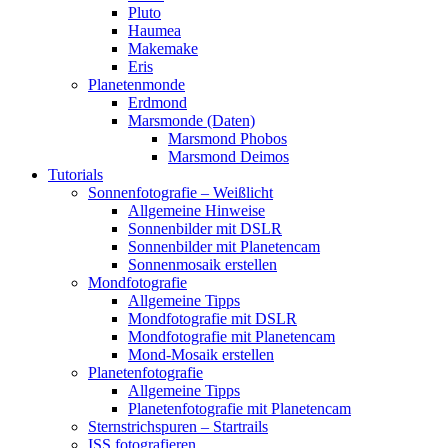
Pluto
Haumea
Makemake
Eris
Planetenmonde
Erdmond
Marsmonde (Daten)
Marsmond Phobos
Marsmond Deimos
Tutorials
Sonnenfotografie – Weißlicht
Allgemeine Hinweise
Sonnenbilder mit DSLR
Sonnenbilder mit Planetencam
Sonnenmosaik erstellen
Mondfotografie
Allgemeine Tipps
Mondfotografie mit DSLR
Mondfotografie mit Planetencam
Mond-Mosaik erstellen
Planetenfotografie
Allgemeine Tipps
Planetenfotografie mit Planetencam
Sternstrichspuren – Startrails
ISS fotografieren