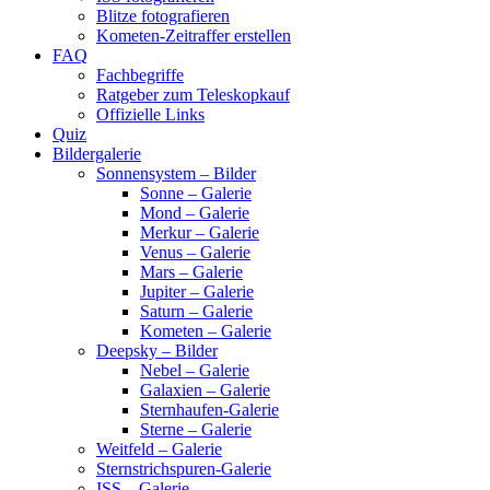
Blitze fotografieren
Kometen-Zeitraffer erstellen
FAQ
Fachbegriffe
Ratgeber zum Teleskopkauf
Offizielle Links
Quiz
Bildergalerie
Sonnensystem – Bilder
Sonne – Galerie
Mond – Galerie
Merkur – Galerie
Venus – Galerie
Mars – Galerie
Jupiter – Galerie
Saturn – Galerie
Kometen – Galerie
Deepsky – Bilder
Nebel – Galerie
Galaxien – Galerie
Sternhaufen-Galerie
Sterne – Galerie
Weitfeld – Galerie
Sternstrichspuren-Galerie
ISS – Galerie