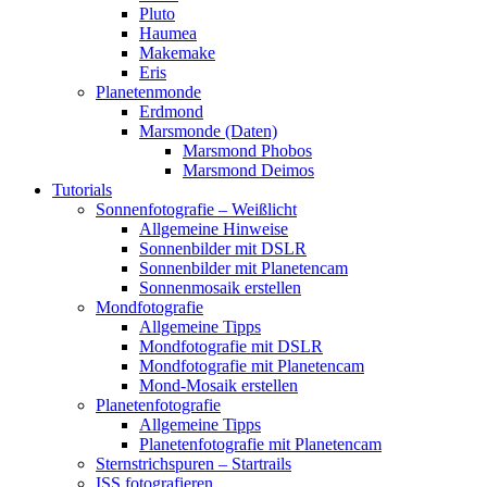
Pluto
Haumea
Makemake
Eris
Planetenmonde
Erdmond
Marsmonde (Daten)
Marsmond Phobos
Marsmond Deimos
Tutorials
Sonnenfotografie – Weißlicht
Allgemeine Hinweise
Sonnenbilder mit DSLR
Sonnenbilder mit Planetencam
Sonnenmosaik erstellen
Mondfotografie
Allgemeine Tipps
Mondfotografie mit DSLR
Mondfotografie mit Planetencam
Mond-Mosaik erstellen
Planetenfotografie
Allgemeine Tipps
Planetenfotografie mit Planetencam
Sternstrichspuren – Startrails
ISS fotografieren