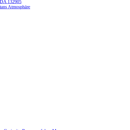
LEDA 132905
itans Atmosphäre