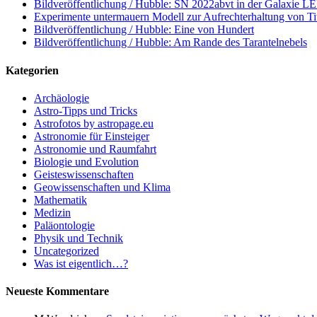
Bildveröffentlichung / Hubble: SN 2022abvt in der Galaxie 
Experimente untermauern Modell zur Aufrechterhaltung von T
Bildveröffentlichung / Hubble: Eine von Hundert
Bildveröffentlichung / Hubble: Am Rande des Tarantelnebels
Kategorien
Archäologie
Astro-Tipps und Tricks
Astrofotos by astropage.eu
Astronomie für Einsteiger
Astronomie und Raumfahrt
Biologie und Evolution
Geisteswissenschaften
Geowissenschaften und Klima
Mathematik
Medizin
Paläontologie
Physik und Technik
Uncategorized
Was ist eigentlich…?
Neueste Kommentare