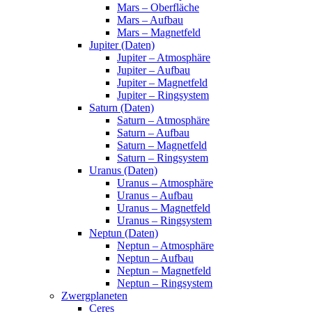
Mars – Oberfläche
Mars – Aufbau
Mars – Magnetfeld
Jupiter (Daten)
Jupiter – Atmosphäre
Jupiter – Aufbau
Jupiter – Magnetfeld
Jupiter – Ringsystem
Saturn (Daten)
Saturn – Atmosphäre
Saturn – Aufbau
Saturn – Magnetfeld
Saturn – Ringsystem
Uranus (Daten)
Uranus – Atmosphäre
Uranus – Aufbau
Uranus – Magnetfeld
Uranus – Ringsystem
Neptun (Daten)
Neptun – Atmosphäre
Neptun – Aufbau
Neptun – Magnetfeld
Neptun – Ringsystem
Zwergplaneten
Ceres