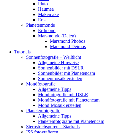
Pluto
Haumea
Makemake
Eris
Planetenmonde
Erdmond
Marsmonde (Daten)
Marsmond Phobos
Marsmond Deimos
Tutorials
Sonnenfotografie – Weißlicht
Allgemeine Hinweise
Sonnenbilder mit DSLR
Sonnenbilder mit Planetencam
Sonnenmosaik erstellen
Mondfotografie
Allgemeine Tipps
Mondfotografie mit DSLR
Mondfotografie mit Planetencam
Mond-Mosaik erstellen
Planetenfotografie
Allgemeine Tipps
Planetenfotografie mit Planetencam
Sternstrichspuren – Startrails
ISS fotografieren