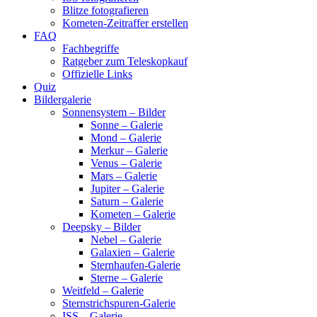
Blitze fotografieren
Kometen-Zeitraffer erstellen
FAQ
Fachbegriffe
Ratgeber zum Teleskopkauf
Offizielle Links
Quiz
Bildergalerie
Sonnensystem – Bilder
Sonne – Galerie
Mond – Galerie
Merkur – Galerie
Venus – Galerie
Mars – Galerie
Jupiter – Galerie
Saturn – Galerie
Kometen – Galerie
Deepsky – Bilder
Nebel – Galerie
Galaxien – Galerie
Sternhaufen-Galerie
Sterne – Galerie
Weitfeld – Galerie
Sternstrichspuren-Galerie
ISS – Galerie