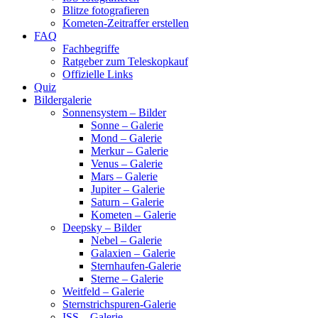
Blitze fotografieren
Kometen-Zeitraffer erstellen
FAQ
Fachbegriffe
Ratgeber zum Teleskopkauf
Offizielle Links
Quiz
Bildergalerie
Sonnensystem – Bilder
Sonne – Galerie
Mond – Galerie
Merkur – Galerie
Venus – Galerie
Mars – Galerie
Jupiter – Galerie
Saturn – Galerie
Kometen – Galerie
Deepsky – Bilder
Nebel – Galerie
Galaxien – Galerie
Sternhaufen-Galerie
Sterne – Galerie
Weitfeld – Galerie
Sternstrichspuren-Galerie
ISS – Galerie