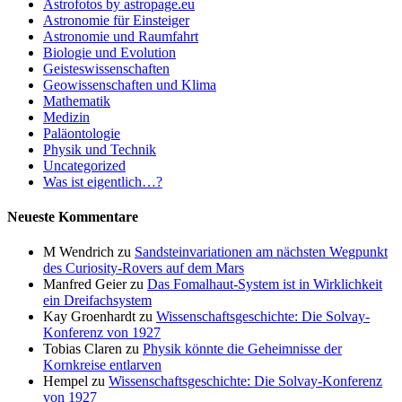
Astrofotos by astropage.eu
Astronomie für Einsteiger
Astronomie und Raumfahrt
Biologie und Evolution
Geisteswissenschaften
Geowissenschaften und Klima
Mathematik
Medizin
Paläontologie
Physik und Technik
Uncategorized
Was ist eigentlich…?
Neueste Kommentare
M Wendrich
zu
Sandsteinvariationen am nächsten Wegpunkt
des Curiosity-Rovers auf dem Mars
Manfred Geier
zu
Das Fomalhaut-System ist in Wirklichkeit
ein Dreifachsystem
Kay Groenhardt
zu
Wissenschaftsgeschichte: Die Solvay-
Konferenz von 1927
Tobias Claren
zu
Physik könnte die Geheimnisse der
Kornkreise entlarven
Hempel
zu
Wissenschaftsgeschichte: Die Solvay-Konferenz
von 1927