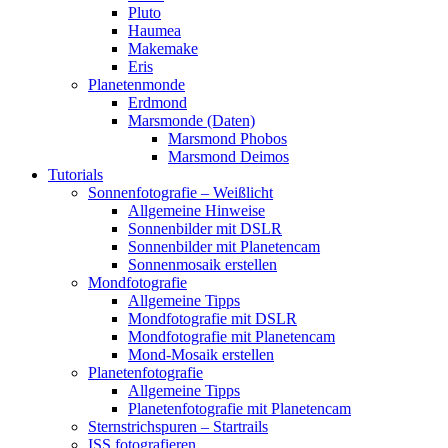
Pluto
Haumea
Makemake
Eris
Planetenmonde
Erdmond
Marsmonde (Daten)
Marsmond Phobos
Marsmond Deimos
Tutorials
Sonnenfotografie – Weißlicht
Allgemeine Hinweise
Sonnenbilder mit DSLR
Sonnenbilder mit Planetencam
Sonnenmosaik erstellen
Mondfotografie
Allgemeine Tipps
Mondfotografie mit DSLR
Mondfotografie mit Planetencam
Mond-Mosaik erstellen
Planetenfotografie
Allgemeine Tipps
Planetenfotografie mit Planetencam
Sternstrichspuren – Startrails
ISS fotografieren