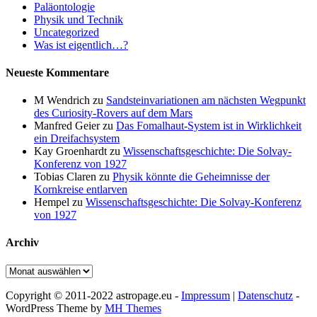
Paläontologie
Physik und Technik
Uncategorized
Was ist eigentlich…?
Neueste Kommentare
M Wendrich
zu
Sandsteinvariationen am nächsten Wegpunkt
des Curiosity-Rovers auf dem Mars
Manfred Geier
zu
Das Fomalhaut-System ist in Wirklichkeit
ein Dreifachsystem
Kay Groenhardt
zu
Wissenschaftsgeschichte: Die Solvay-
Konferenz von 1927
Tobias Claren
zu
Physik könnte die Geheimnisse der
Kornkreise entlarven
Hempel
zu
Wissenschaftsgeschichte: Die Solvay-Konferenz
von 1927
Archiv
Archiv
Copyright © 2011-2022 astropage.eu -
Impressum
|
Datenschutz
-
WordPress Theme by
MH Themes