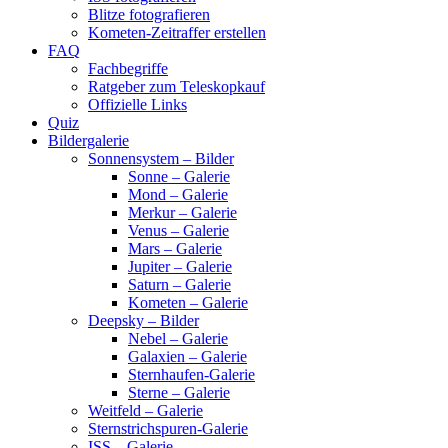
Blitze fotografieren
Kometen-Zeitraffer erstellen
FAQ
Fachbegriffe
Ratgeber zum Teleskopkauf
Offizielle Links
Quiz
Bildergalerie
Sonnensystem – Bilder
Sonne – Galerie
Mond – Galerie
Merkur – Galerie
Venus – Galerie
Mars – Galerie
Jupiter – Galerie
Saturn – Galerie
Kometen – Galerie
Deepsky – Bilder
Nebel – Galerie
Galaxien – Galerie
Sternhaufen-Galerie
Sterne – Galerie
Weitfeld – Galerie
Sternstrichspuren-Galerie
ISS – Galerie