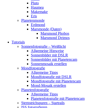
Pluto
Haumea
Makemake
Eris
Planetenmonde
Erdmond
Marsmonde (Daten)
Marsmond Phobos
Marsmond Deimos
Tutorials
Sonnenfotografie – Weißlicht
Allgemeine Hinweise
Sonnenbilder mit DSLR
Sonnenbilder mit Planetencam
Sonnenmosaik erstellen
Mondfotografie
Allgemeine Tipps
Mondfotografie mit DSLR
Mondfotografie mit Planetencam
Mond-Mosaik erstellen
Planetenfotografie
Allgemeine Tipps
Planetenfotografie mit Planetencam
Sternstrichspuren – Startrails
ISS fotografieren