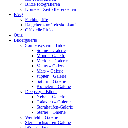
Blitze fotografieren
Kometen-Zeitraffer erstellen
FAQ
Fachbegriffe
Ratgeber zum Teleskopkauf
Offizielle Links
Quiz
Bildergalerie
Sonnensystem – Bilder
Sonne – Galerie
Mond – Galerie
Merkur – Galerie
Venus – Galerie
Mars – Galerie
Jupiter – Galerie
Saturn – Galerie
Kometen – Galerie
Deepsky – Bilder
Nebel – Galerie
Galaxien – Galerie
Sternhaufen-Galerie
Sterne – Galerie
Weitfeld – Galerie
Sternstrichspuren-Galerie
ISS – Galerie