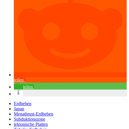
teilen
teilen
Erdbeben
Japan
Megathrust-Erdbeben
Subduktionszone
tektonische Platten