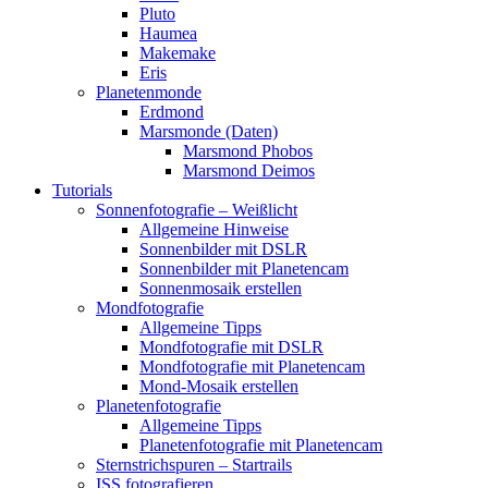
Pluto
Haumea
Makemake
Eris
Planetenmonde
Erdmond
Marsmonde (Daten)
Marsmond Phobos
Marsmond Deimos
Tutorials
Sonnenfotografie – Weißlicht
Allgemeine Hinweise
Sonnenbilder mit DSLR
Sonnenbilder mit Planetencam
Sonnenmosaik erstellen
Mondfotografie
Allgemeine Tipps
Mondfotografie mit DSLR
Mondfotografie mit Planetencam
Mond-Mosaik erstellen
Planetenfotografie
Allgemeine Tipps
Planetenfotografie mit Planetencam
Sternstrichspuren – Startrails
ISS fotografieren