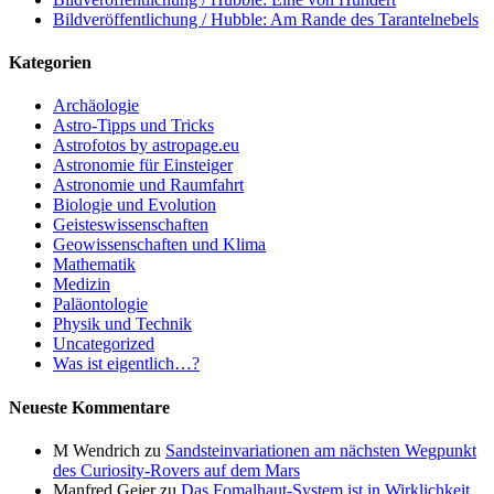
Bildveröffentlichung / Hubble: Am Rande des Tarantelnebels
Kategorien
Archäologie
Astro-Tipps und Tricks
Astrofotos by astropage.eu
Astronomie für Einsteiger
Astronomie und Raumfahrt
Biologie und Evolution
Geisteswissenschaften
Geowissenschaften und Klima
Mathematik
Medizin
Paläontologie
Physik und Technik
Uncategorized
Was ist eigentlich…?
Neueste Kommentare
M Wendrich
zu
Sandsteinvariationen am nächsten Wegpunkt
des Curiosity-Rovers auf dem Mars
Manfred Geier
zu
Das Fomalhaut-System ist in Wirklichkeit