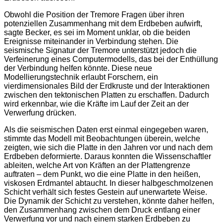
Obwohl die Position der Tremore Fragen über ihren
potenziellen Zusammenhang mit dem Erdbeben aufwirft,
sagte Becker, es sei im Moment unklar, ob die beiden
Ereignisse miteinander in Verbindung stehen. Die
seismische Signatur der Tremore unterstützt jedoch die
Verfeinerung eines Computermodells, das bei der Enthüllung
der Verbindung helfen könnte. Diese neue
Modellierungstechnik erlaubt Forschern, ein
vierdimensionales Bild der Erdkruste und der Interaktionen
zwischen den tektonischen Platten zu erschaffen. Dadurch
wird erkennbar, wie die Kräfte im Lauf der Zeit an der
Verwerfung drücken.
Als die seismischen Daten erst einmal eingegeben waren,
stimmte das Modell mit Beobachtungen überein, welche
zeigten, wie sich die Platte in den Jahren vor und nach dem
Erdbeben deformierte. Daraus konnten die Wissenschaftler
ableiten, welche Art von Kräften an der Plattengrenze
auftraten – dem Punkt, wo die eine Platte in den heißen,
viskosen Erdmantel abtaucht. In dieser halbgeschmolzenen
Schicht verhält sich festes Gestein auf unerwartete Weise.
Die Dynamik der Schicht zu verstehen, könnte daher helfen,
den Zusammenhang zwischen dem Druck entlang einer
Verwerfung vor und nach einem starken Erdbeben zu