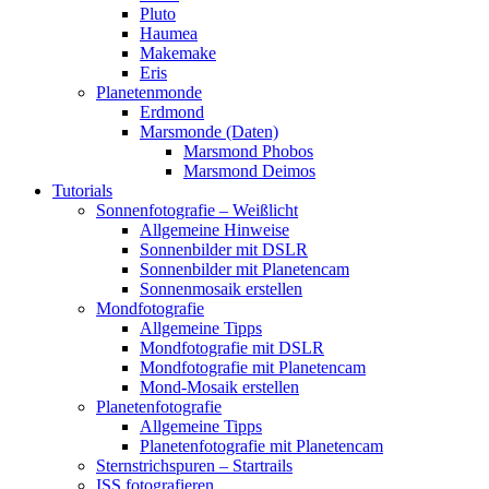
Pluto
Haumea
Makemake
Eris
Planetenmonde
Erdmond
Marsmonde (Daten)
Marsmond Phobos
Marsmond Deimos
Tutorials
Sonnenfotografie – Weißlicht
Allgemeine Hinweise
Sonnenbilder mit DSLR
Sonnenbilder mit Planetencam
Sonnenmosaik erstellen
Mondfotografie
Allgemeine Tipps
Mondfotografie mit DSLR
Mondfotografie mit Planetencam
Mond-Mosaik erstellen
Planetenfotografie
Allgemeine Tipps
Planetenfotografie mit Planetencam
Sternstrichspuren – Startrails
ISS fotografieren