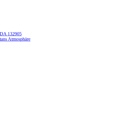
LEDA 132905
itans Atmosphäre