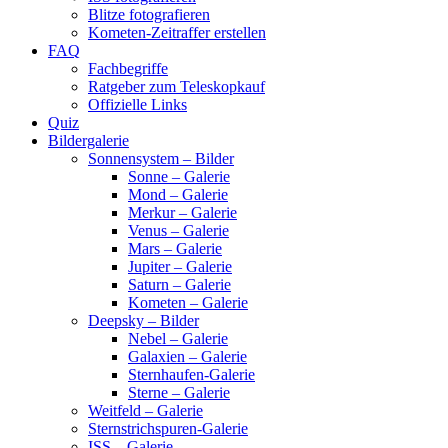
Blitze fotografieren
Kometen-Zeitraffer erstellen
FAQ
Fachbegriffe
Ratgeber zum Teleskopkauf
Offizielle Links
Quiz
Bildergalerie
Sonnensystem – Bilder
Sonne – Galerie
Mond – Galerie
Merkur – Galerie
Venus – Galerie
Mars – Galerie
Jupiter – Galerie
Saturn – Galerie
Kometen – Galerie
Deepsky – Bilder
Nebel – Galerie
Galaxien – Galerie
Sternhaufen-Galerie
Sterne – Galerie
Weitfeld – Galerie
Sternstrichspuren-Galerie
ISS – Galerie