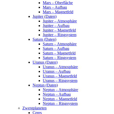
Mars – Oberfläche
Mars – Aufbau
Mars – Magnetfeld
Jupiter (Daten)
Jupiter – Atmosphäre
Jupiter – Aufbau
Jupiter – Magnetfeld
Jupiter – Ringsystem
Saturn (Daten)
Saturn – Atmosphäre
Saturn – Aufbau
Saturn – Magnetfeld
Saturn – Ringsystem
Uranus (Daten)
Uranus – Atmosphäre
Uranus – Aufbau
Uranus – Magnetfeld
Uranus – Ringsystem
Neptun (Daten)
Neptun – Atmosphäre
Neptun – Aufbau
Neptun – Magnetfeld
Neptun – Ringsystem
Zwergplaneten
Ceres