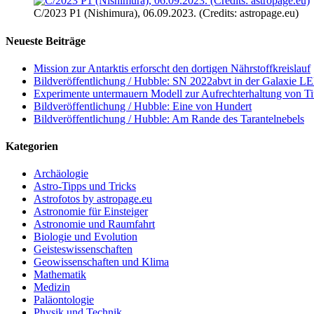
C/2023 P1 (Nishimura), 06.09.2023. (Credits: astropage.eu)
Neueste Beiträge
Mission zur Antarktis erforscht den dortigen Nährstoffkreislauf
Bildveröffentlichung / Hubble: SN 2022abvt in der Galaxie 
Experimente untermauern Modell zur Aufrechterhaltung von T
Bildveröffentlichung / Hubble: Eine von Hundert
Bildveröffentlichung / Hubble: Am Rande des Tarantelnebels
Kategorien
Archäologie
Astro-Tipps und Tricks
Astrofotos by astropage.eu
Astronomie für Einsteiger
Astronomie und Raumfahrt
Biologie und Evolution
Geisteswissenschaften
Geowissenschaften und Klima
Mathematik
Medizin
Paläontologie
Physik und Technik