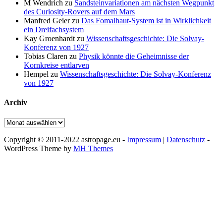
M Wendrich
zu
Sandsteinvariationen am nächsten Wegpunkt
des Curiosity-Rovers auf dem Mars
Manfred Geier
zu
Das Fomalhaut-System ist in Wirklichkeit
ein Dreifachsystem
Kay Groenhardt
zu
Wissenschaftsgeschichte: Die Solvay-
Konferenz von 1927
Tobias Claren
zu
Physik könnte die Geheimnisse der
Kornkreise entlarven
Hempel
zu
Wissenschaftsgeschichte: Die Solvay-Konferenz
von 1927
Archiv
Archiv
Copyright © 2011-2022 astropage.eu -
Impressum
|
Datenschutz
-
WordPress Theme by
MH Themes