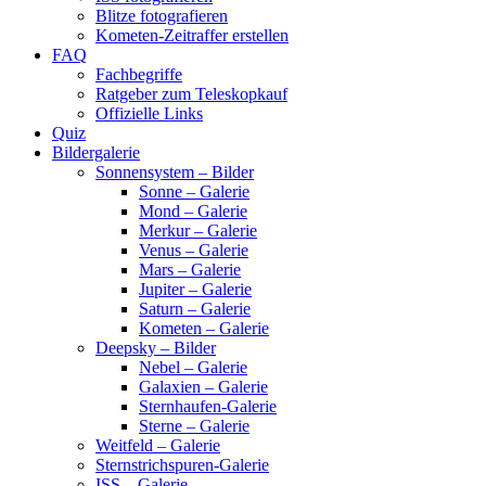
Blitze fotografieren
Kometen-Zeitraffer erstellen
FAQ
Fachbegriffe
Ratgeber zum Teleskopkauf
Offizielle Links
Quiz
Bildergalerie
Sonnensystem – Bilder
Sonne – Galerie
Mond – Galerie
Merkur – Galerie
Venus – Galerie
Mars – Galerie
Jupiter – Galerie
Saturn – Galerie
Kometen – Galerie
Deepsky – Bilder
Nebel – Galerie
Galaxien – Galerie
Sternhaufen-Galerie
Sterne – Galerie
Weitfeld – Galerie
Sternstrichspuren-Galerie
ISS – Galerie