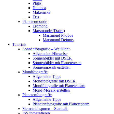
Pluto
Haumea
Makemake
Eris
Planetenmonde
Erdmond
Marsmonde (Daten)
Marsmond Phobos
Marsmond Deimos
Tutorials
Sonnenfotografie – Weißlicht
Allgemeine Hinweise
Sonnenbilder mit DSLR
Sonnenbilder mit Planetencam
Sonnenmosaik erstellen
Mondfotografie
Allgemeine Tipps
Mondfotografie mit DSLR
Mondfotografie mit Planetencam
Mond-Mosaik erstellen
Planetenfotografie
Allgemeine Tipps
Planetenfotografie mit Planetencam
Sternstrichspuren – Startrails
ISS fotografieren