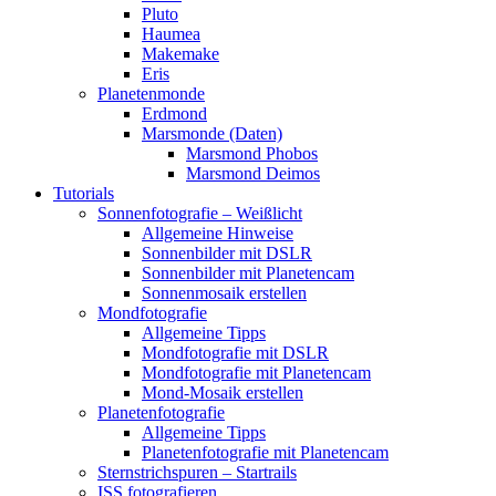
Pluto
Haumea
Makemake
Eris
Planetenmonde
Erdmond
Marsmonde (Daten)
Marsmond Phobos
Marsmond Deimos
Tutorials
Sonnenfotografie – Weißlicht
Allgemeine Hinweise
Sonnenbilder mit DSLR
Sonnenbilder mit Planetencam
Sonnenmosaik erstellen
Mondfotografie
Allgemeine Tipps
Mondfotografie mit DSLR
Mondfotografie mit Planetencam
Mond-Mosaik erstellen
Planetenfotografie
Allgemeine Tipps
Planetenfotografie mit Planetencam
Sternstrichspuren – Startrails
ISS fotografieren