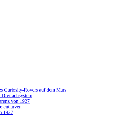
es Curiosity-Rovers auf dem Mars
n Dreifachsystem
erenz von 1927
e entlarven
on 1927