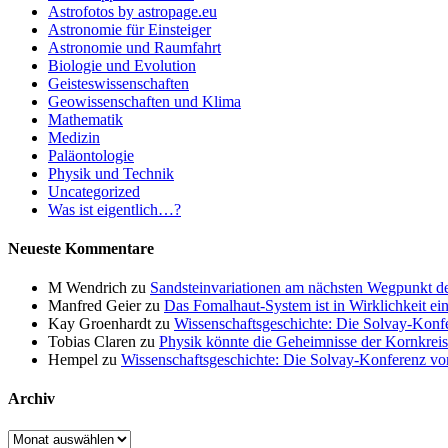
Astrofotos by astropage.eu
Astronomie für Einsteiger
Astronomie und Raumfahrt
Biologie und Evolution
Geisteswissenschaften
Geowissenschaften und Klima
Mathematik
Medizin
Paläontologie
Physik und Technik
Uncategorized
Was ist eigentlich…?
Neueste Kommentare
M Wendrich
zu
Sandsteinvariationen am nächsten Wegpunkt d
Manfred Geier
zu
Das Fomalhaut-System ist in Wirklichkeit ei
Kay Groenhardt
zu
Wissenschaftsgeschichte: Die Solvay-Konf
Tobias Claren
zu
Physik könnte die Geheimnisse der Kornkreis
Hempel
zu
Wissenschaftsgeschichte: Die Solvay-Konferenz v
Archiv
Archiv