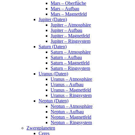
Mars – Oberfläche
Mars – Aufbau
Mars – Magnetfeld
Jupiter (Daten)
Jupiter – Atmosphäre
Jupiter – Aufbau
Jupiter – Magnetfeld
Jupiter – Ringsystem
Saturn (Daten)
Saturn – Atmosphäre
Saturn – Aufbau
Saturn – Magnetfeld
Saturn – Ringsystem
Uranus (Daten)
Uranus – Atmosphäre
Uranus – Aufbau
Uranus – Magnetfeld
Uranus – Ringsystem
Neptun (Daten)
Neptun – Atmosphäre
Neptun – Aufbau
Neptun – Magnetfeld
Neptun – Ringsystem
Zwergplaneten
Ceres