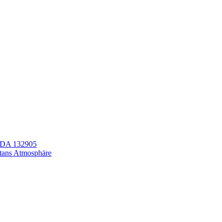
LEDA 132905
itans Atmosphäre