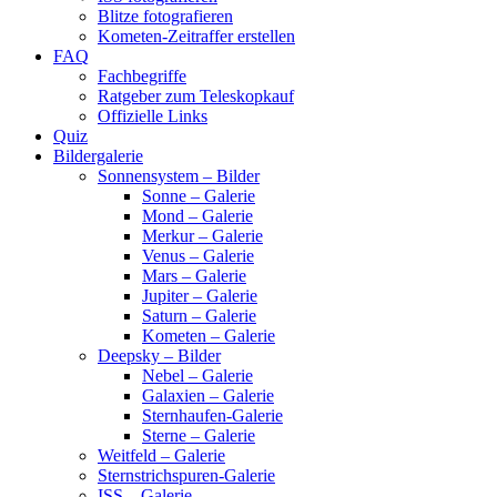
Blitze fotografieren
Kometen-Zeitraffer erstellen
FAQ
Fachbegriffe
Ratgeber zum Teleskopkauf
Offizielle Links
Quiz
Bildergalerie
Sonnensystem – Bilder
Sonne – Galerie
Mond – Galerie
Merkur – Galerie
Venus – Galerie
Mars – Galerie
Jupiter – Galerie
Saturn – Galerie
Kometen – Galerie
Deepsky – Bilder
Nebel – Galerie
Galaxien – Galerie
Sternhaufen-Galerie
Sterne – Galerie
Weitfeld – Galerie
Sternstrichspuren-Galerie
ISS – Galerie