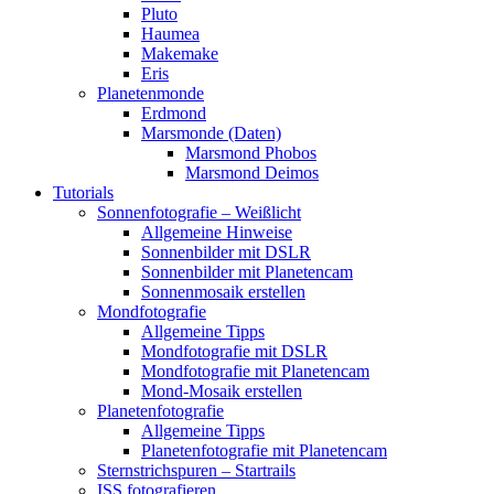
Pluto
Haumea
Makemake
Eris
Planetenmonde
Erdmond
Marsmonde (Daten)
Marsmond Phobos
Marsmond Deimos
Tutorials
Sonnenfotografie – Weißlicht
Allgemeine Hinweise
Sonnenbilder mit DSLR
Sonnenbilder mit Planetencam
Sonnenmosaik erstellen
Mondfotografie
Allgemeine Tipps
Mondfotografie mit DSLR
Mondfotografie mit Planetencam
Mond-Mosaik erstellen
Planetenfotografie
Allgemeine Tipps
Planetenfotografie mit Planetencam
Sternstrichspuren – Startrails
ISS fotografieren