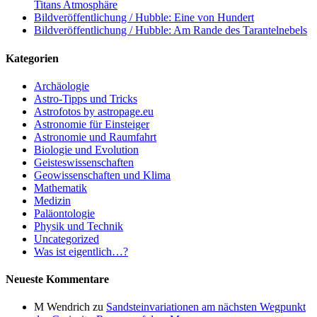
Titans Atmosphäre
Bildveröffentlichung / Hubble: Eine von Hundert
Bildveröffentlichung / Hubble: Am Rande des Tarantelnebels
Kategorien
Archäologie
Astro-Tipps und Tricks
Astrofotos by astropage.eu
Astronomie für Einsteiger
Astronomie und Raumfahrt
Biologie und Evolution
Geisteswissenschaften
Geowissenschaften und Klima
Mathematik
Medizin
Paläontologie
Physik und Technik
Uncategorized
Was ist eigentlich…?
Neueste Kommentare
M Wendrich
zu
Sandsteinvariationen am nächsten Wegpunkt