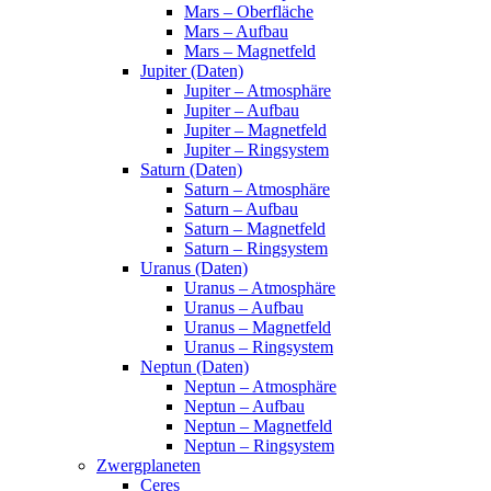
Mars – Oberfläche
Mars – Aufbau
Mars – Magnetfeld
Jupiter (Daten)
Jupiter – Atmosphäre
Jupiter – Aufbau
Jupiter – Magnetfeld
Jupiter – Ringsystem
Saturn (Daten)
Saturn – Atmosphäre
Saturn – Aufbau
Saturn – Magnetfeld
Saturn – Ringsystem
Uranus (Daten)
Uranus – Atmosphäre
Uranus – Aufbau
Uranus – Magnetfeld
Uranus – Ringsystem
Neptun (Daten)
Neptun – Atmosphäre
Neptun – Aufbau
Neptun – Magnetfeld
Neptun – Ringsystem
Zwergplaneten
Ceres