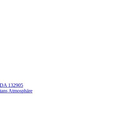
LEDA 132905
itans Atmosphäre