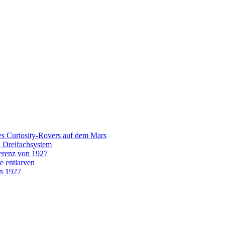
es Curiosity-Rovers auf dem Mars
n Dreifachsystem
erenz von 1927
e entlarven
on 1927