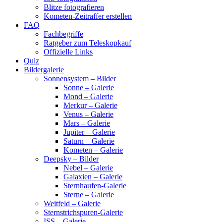
Blitze fotografieren
Kometen-Zeitraffer erstellen
FAQ
Fachbegriffe
Ratgeber zum Teleskopkauf
Offizielle Links
Quiz
Bildergalerie
Sonnensystem – Bilder
Sonne – Galerie
Mond – Galerie
Merkur – Galerie
Venus – Galerie
Mars – Galerie
Jupiter – Galerie
Saturn – Galerie
Kometen – Galerie
Deepsky – Bilder
Nebel – Galerie
Galaxien – Galerie
Sternhaufen-Galerie
Sterne – Galerie
Weitfeld – Galerie
Sternstrichspuren-Galerie
ISS – Galerie