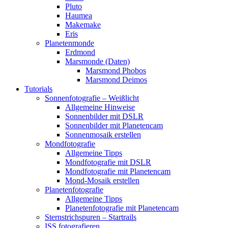
Pluto
Haumea
Makemake
Eris
Planetenmonde
Erdmond
Marsmonde (Daten)
Marsmond Phobos
Marsmond Deimos
Tutorials
Sonnenfotografie – Weißlicht
Allgemeine Hinweise
Sonnenbilder mit DSLR
Sonnenbilder mit Planetencam
Sonnenmosaik erstellen
Mondfotografie
Allgemeine Tipps
Mondfotografie mit DSLR
Mondfotografie mit Planetencam
Mond-Mosaik erstellen
Planetenfotografie
Allgemeine Tipps
Planetenfotografie mit Planetencam
Sternstrichspuren – Startrails
ISS fotografieren