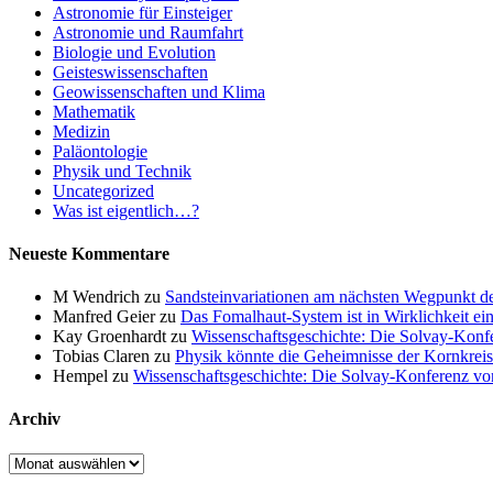
Astronomie für Einsteiger
Astronomie und Raumfahrt
Biologie und Evolution
Geisteswissenschaften
Geowissenschaften und Klima
Mathematik
Medizin
Paläontologie
Physik und Technik
Uncategorized
Was ist eigentlich…?
Neueste Kommentare
M Wendrich
zu
Sandsteinvariationen am nächsten Wegpunkt d
Manfred Geier
zu
Das Fomalhaut-System ist in Wirklichkeit ei
Kay Groenhardt
zu
Wissenschaftsgeschichte: Die Solvay-Konf
Tobias Claren
zu
Physik könnte die Geheimnisse der Kornkreis
Hempel
zu
Wissenschaftsgeschichte: Die Solvay-Konferenz v
Archiv
Archiv