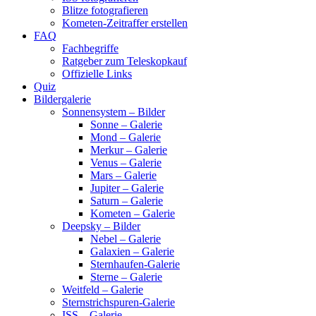
Blitze fotografieren
Kometen-Zeitraffer erstellen
FAQ
Fachbegriffe
Ratgeber zum Teleskopkauf
Offizielle Links
Quiz
Bildergalerie
Sonnensystem – Bilder
Sonne – Galerie
Mond – Galerie
Merkur – Galerie
Venus – Galerie
Mars – Galerie
Jupiter – Galerie
Saturn – Galerie
Kometen – Galerie
Deepsky – Bilder
Nebel – Galerie
Galaxien – Galerie
Sternhaufen-Galerie
Sterne – Galerie
Weitfeld – Galerie
Sternstrichspuren-Galerie
ISS – Galerie