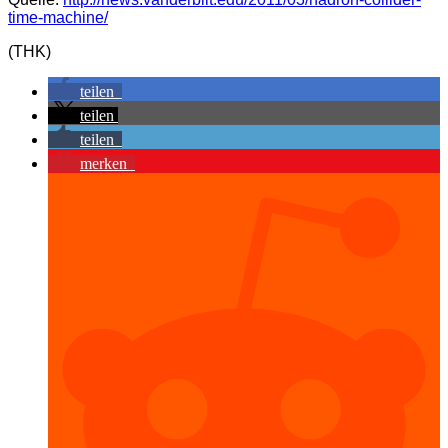
time-machine/
(THK)
teilen
teilen
teilen
merken