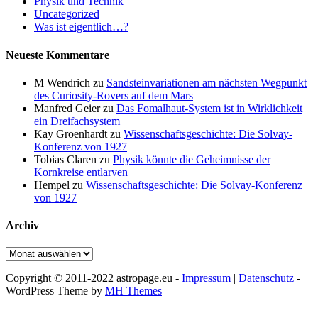
Physik und Technik
Uncategorized
Was ist eigentlich…?
Neueste Kommentare
M Wendrich
zu
Sandsteinvariationen am nächsten Wegpunkt
des Curiosity-Rovers auf dem Mars
Manfred Geier
zu
Das Fomalhaut-System ist in Wirklichkeit
ein Dreifachsystem
Kay Groenhardt
zu
Wissenschaftsgeschichte: Die Solvay-
Konferenz von 1927
Tobias Claren
zu
Physik könnte die Geheimnisse der
Kornkreise entlarven
Hempel
zu
Wissenschaftsgeschichte: Die Solvay-Konferenz
von 1927
Archiv
Archiv
Copyright © 2011-2022 astropage.eu -
Impressum
|
Datenschutz
-
WordPress Theme by
MH Themes