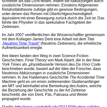
schneller als das Licht reisen, indem sie Abkürzungen durch
zusätzliche Dimensionen nehmen. Einsteins Allgemeiner
Relativitätstheorie zufolge gibt es gewisse Bedingungen,
unter denen das Reisen mit Überlichtgeschwindigkeit
äquivalent mit einer Bewegung zurück durch die Zeit ist. Das
führte die Physiker in das spekulative Fachgebiet der
Zeitreisen.
Im Jahr 2007 veröffentlichen die Wissenschaftler gemeinsam
mit dem Kollegen James Dent eine Arbeit mit dem Titel
„Neutrino Time Travel“
(Neutrino Zeitreisen), die erhebliche
Aufmerksamkeit erregte.
Ihre Ideen fanden den Weg in zwei Science-Fiction-
Geschichten.
Final Theory
von Mark Alpert, die in der
New
York Times
als „physikbasierte Version des
Da Vinci Code
beschrieben wurde, basiert auf der Idee der Forscher, dass
Neutrinos Abkürzungen in zusätzliche Dimensionen
nehmen. In Joe Haldemans Geschichte
The Accidental Time
Machine
geht es um einen zeitreisenden Studienanfänger
am MIT und beinhaltet eine Bemerkung des Autors, welche
die Beziehung der Geschichte zu der Art Zeitreise
beschreibt, die von Dent, Päs, Pakvasa und Weiler
propagiert wurde.
Quelle:
http://news.vanderbilt.edu/2011/03/hadron-collider-