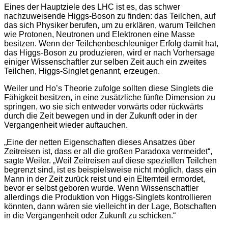
Eines der Hauptziele des LHC ist es, das schwer
nachzuweisende Higgs-Boson zu finden: das Teilchen, auf
das sich Physiker berufen, um zu erklären, warum Teilchen
wie Protonen, Neutronen und Elektronen eine Masse
besitzen. Wenn der Teilchenbeschleuniger Erfolg damit hat,
das Higgs-Boson zu produzieren, wird er nach Vorhersage
einiger Wissenschaftler zur selben Zeit auch ein zweites
Teilchen, Higgs-Singlet genannt, erzeugen.
Weiler und Ho’s Theorie zufolge sollten diese Singlets die
Fähigkeit besitzen, in eine zusätzliche fünfte Dimension zu
springen, wo sie sich entweder vorwärts oder rückwärts
durch die Zeit bewegen und in der Zukunft oder in der
Vergangenheit wieder auftauchen.
„Eine der netten Eigenschaften dieses Ansatzes über
Zeitreisen ist, dass er all die großen Paradoxa vermeidet“,
sagte Weiler. „Weil Zeitreisen auf diese speziellen Teilchen
begrenzt sind, ist es beispielsweise nicht möglich, dass ein
Mann in der Zeit zurück reist und ein Elternteil ermordet,
bevor er selbst geboren wurde. Wenn Wissenschaftler
allerdings die Produktion von Higgs-Singlets kontrollieren
könnten, dann wären sie vielleicht in der Lage, Botschaften
in die Vergangenheit oder Zukunft zu schicken.“