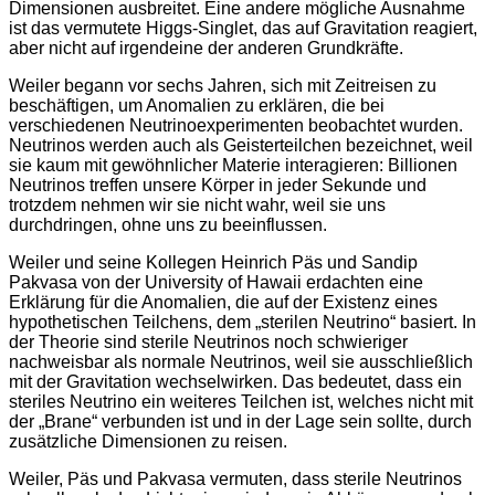
Dimensionen ausbreitet. Eine andere mögliche Ausnahme
ist das vermutete Higgs-Singlet, das auf Gravitation reagiert,
aber nicht auf irgendeine der anderen Grundkräfte.
Weiler begann vor sechs Jahren, sich mit Zeitreisen zu
beschäftigen, um Anomalien zu erklären, die bei
verschiedenen Neutrinoexperimenten beobachtet wurden.
Neutrinos werden auch als Geisterteilchen bezeichnet, weil
sie kaum mit gewöhnlicher Materie interagieren: Billionen
Neutrinos treffen unsere Körper in jeder Sekunde und
trotzdem nehmen wir sie nicht wahr, weil sie uns
durchdringen, ohne uns zu beeinflussen.
Weiler und seine Kollegen Heinrich Päs und Sandip
Pakvasa von der University of Hawaii erdachten eine
Erklärung für die Anomalien, die auf der Existenz eines
hypothetischen Teilchens, dem „sterilen Neutrino“ basiert. In
der Theorie sind sterile Neutrinos noch schwieriger
nachweisbar als normale Neutrinos, weil sie ausschließlich
mit der Gravitation wechselwirken. Das bedeutet, dass ein
steriles Neutrino ein weiteres Teilchen ist, welches nicht mit
der „Brane“ verbunden ist und in der Lage sein sollte, durch
zusätzliche Dimensionen zu reisen.
Weiler, Päs und Pakvasa vermuten, dass sterile Neutrinos