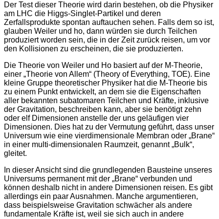
Der Test dieser Theorie wird darin bestehen, ob die Physiker
am LHC die Higgs-Singlet-Partikel und deren
Zerfallsprodukte spontan auftauchen sehen. Falls dem so ist,
glauben Weiler und ho, dann würden sie durch Teilchen
produziert worden sein, die in der Zeit zurück reisen, um vor
den Kollisionen zu erscheinen, die sie produzierten.
Die Theorie von Weiler und Ho basiert auf der M-Theorie,
einer „Theorie von Allem“ (Theory of Everything, TOE). Eine
kleine Gruppe theoretischer Physiker hat die M-Theorie bis
zu einem Punkt entwickelt, an dem sie die Eigenschaften
aller bekannten subatomaren Teilchen und Kräfte, inklusive
der Gravitation, beschreiben kann, aber sie benötigt zehn
oder elf Dimensionen anstelle der uns geläufigen vier
Dimensionen. Dies hat zu der Vermutung geführt, dass unser
Universum wie eine vierdimensionale Membran oder „Brane“
in einer multi-dimensionalen Raumzeit, genannt „Bulk“,
gleitet.
In dieser Ansicht sind die grundlegenden Bausteine unseres
Universums permanent mit der „Brane“ verbunden und
können deshalb nicht in andere Dimensionen reisen. Es gibt
allerdings ein paar Ausnahmen. Manche argumentieren,
dass beispielsweise Gravitation schwächer als andere
fundamentale Kräfte ist, weil sie sich auch in andere