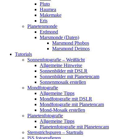
Pluto
Haumea
Makemake
Eris
Planetenmonde
Erdmond
Marsmonde (Daten)
Marsmond Phobos
Marsmond Deimos
Tutorials
Sonnenfotografie – Weißlicht
Allgemeine Hinweise
Sonnenbilder mit DSLR
Sonnenbilder mit Planetencam
Sonnenmosaik erstellen
Mondfotografie
Allgemeine Tipps
Mondfotografie mit DSLR
Mondfotografie mit Planetencam
Mond-Mosaik erstellen
Planetenfotografie
Allgemeine Tipps
Planetenfotografie mit Planetencam
Sternstrichspuren – Startrails
ISS fotografieren