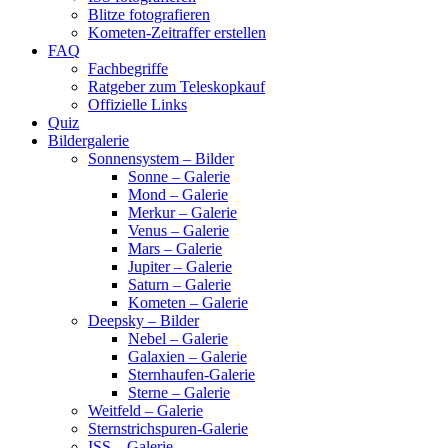
Blitze fotografieren
Kometen-Zeitraffer erstellen
FAQ
Fachbegriffe
Ratgeber zum Teleskopkauf
Offizielle Links
Quiz
Bildergalerie
Sonnensystem – Bilder
Sonne – Galerie
Mond – Galerie
Merkur – Galerie
Venus – Galerie
Mars – Galerie
Jupiter – Galerie
Saturn – Galerie
Kometen – Galerie
Deepsky – Bilder
Nebel – Galerie
Galaxien – Galerie
Sternhaufen-Galerie
Sterne – Galerie
Weitfeld – Galerie
Sternstrichspuren-Galerie
ISS – Galerie