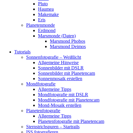
Pluto
Haumea
Makemake
Eris
Planetenmonde
Erdmond
Marsmonde (Daten)
Marsmond Phobos
Marsmond Deimos
Tutorials
Sonnenfotografie – Weißlicht
Allgemeine Hinweise
Sonnenbilder mit DSLR
Sonnenbilder mit Planetencam
Sonnenmosaik erstellen
Mondfotografie
Allgemeine Tipps
Mondfotografie mit DSLR
Mondfotografie mit Planetencam
Mond-Mosaik erstellen
Planetenfotografie
Allgemeine Tipps
Planetenfotografie mit Planetencam
Sternstrichspuren – Startrails
ISS fotografieren