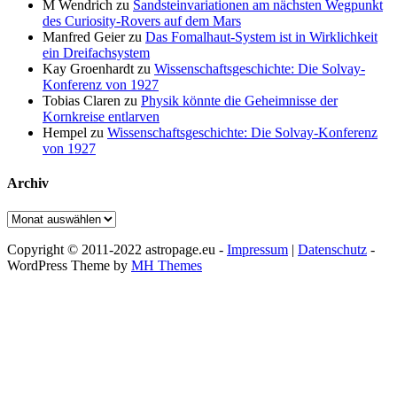
M Wendrich
zu
Sandsteinvariationen am nächsten Wegpunkt
des Curiosity-Rovers auf dem Mars
Manfred Geier
zu
Das Fomalhaut-System ist in Wirklichkeit
ein Dreifachsystem
Kay Groenhardt
zu
Wissenschaftsgeschichte: Die Solvay-
Konferenz von 1927
Tobias Claren
zu
Physik könnte die Geheimnisse der
Kornkreise entlarven
Hempel
zu
Wissenschaftsgeschichte: Die Solvay-Konferenz
von 1927
Archiv
Archiv
Copyright © 2011-2022 astropage.eu -
Impressum
|
Datenschutz
-
WordPress Theme by
MH Themes