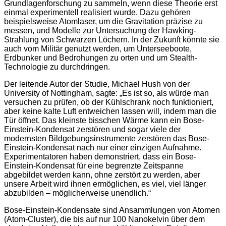
Grundlagenforschung zu sammeln, wenn diese Theorie erst
einmal experimentell realisiert wurde. Dazu gehören
beispielsweise Atomlaser, um die Gravitation präzise zu
messen, und Modelle zur Untersuchung der Hawking-
Strahlung von Schwarzen Löchern. In der Zukunft könnte sie
auch vom Militär genutzt werden, um Unterseeboote,
Erdbunker und Bedrohungen zu orten und um Stealth-
Technologie zu durchdringen.
Der leitende Autor der Studie, Michael Hush von der
University of Nottingham, sagte: „Es ist so, als würde man
versuchen zu prüfen, ob der Kühlschrank noch funktioniert,
aber keine kalte Luft entweichen lassen will, indem man die
Tür öffnet. Das kleinste bisschen Wärme kann ein Bose-
Einstein-Kondensat zerstören und sogar viele der
modernsten Bildgebungsinstrumente zerstören das Bose-
Einstein-Kondensat nach nur einer einzigen Aufnahme.
Experimentatoren haben demonstriert, dass ein Bose-
Einstein-Kondensat für eine begrenzte Zeitspanne
abgebildet werden kann, ohne zerstört zu werden, aber
unsere Arbeit wird ihnen ermöglichen, es viel, viel länger
abzubilden – möglicherweise unendlich.“
Bose-Einstein-Kondensate sind Ansammlungen von Atomen
(Atom-Cluster), die bis auf nur 100 Nanokelvin über dem