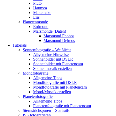
Pluto
Haumea
Makemake
Eris
Planetenmonde
Erdmond
Marsmonde (Daten)
Marsmond Phobos
Marsmond Deimos
Tutorials
Sonnenfotografie – Weißlicht
Allgemeine Hinweise
Sonnenbilder mit DSLR
Sonnenbilder mit Planetencam
Sonnenmosaik erstellen
Mondfotografie
Allgemeine Tipps
Mondfotografie mit DSLR
Mondfotografie mit Planetencam
Mond-Mosaik erstellen
Planetenfotografie
Allgemeine Tipps
Planetenfotografie mit Planetencam
Sternstrichspuren – Startrails
ISS fotografieren