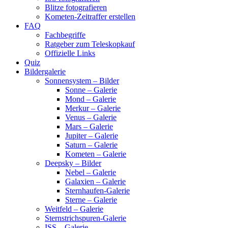
Blitze fotografieren
Kometen-Zeitraffer erstellen
FAQ
Fachbegriffe
Ratgeber zum Teleskopkauf
Offizielle Links
Quiz
Bildergalerie
Sonnensystem – Bilder
Sonne – Galerie
Mond – Galerie
Merkur – Galerie
Venus – Galerie
Mars – Galerie
Jupiter – Galerie
Saturn – Galerie
Kometen – Galerie
Deepsky – Bilder
Nebel – Galerie
Galaxien – Galerie
Sternhaufen-Galerie
Sterne – Galerie
Weitfeld – Galerie
Sternstrichspuren-Galerie
ISS – Galerie