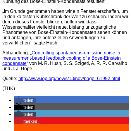
Kühlung des Bose-Einstein-Kondensats resultiert.
„Im Grunde genommen haben wir ein Fenster erschaffen, um
in den kältesten Kühlschrank der Welt zu schauen. Indem wir
durch dieses Fenster blicken, hoffen wir, dass
Wissenschaftler vielleicht neue, bislang unzugängliche
Phänomene von Bose-Einstein-Kondensaten sehen können
und anfangen, ihre potenziellen Anwendungen zu
verwirklichen“, sagte Hush.
Abhandlung: „
Controlling spontaneous-emission noise in
measurement-based feedback cooling of a Bose-Einstein
condensate
“ von M. R. Hush, S. S. Szigeti, A. R. R. Carvalho
und J. J. Hope
Quelle:
http://www.iop.org/news/13/nov/page_61992.html
(THK)
teilen
teilen
teilen
merken