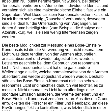
absoluten Nullpunkt heruntergekühlt wurden. Bei dieser
Temperatur verlieren die Atome ihre individuelle Identität und
verhalten sich als eine makroskopische Einheit, fast wie ein
Superatom. Weil Bose-Einstein-Kondensate extrem kalt sind,
ist mit ihnen sehr wenig „Rauschen“ verbunden, deswegen
sind sie ideal für die Untersuchung von Vorgängen, an
denen Atome beteiligt sind (zum Beispiel die Analyse der
Atomstruktur), weil sie sehr wenig Interferenzen zeigen
werden.
Die beste Möglichkeit zur Messung eines Bose-Einstein-
Kondensats ist die die Verwendung von nicht-resonantem
Licht, was dazu tendiert, von den Atomen abzuprallen,
anstatt absorbiert und wieder abgestrahlt zu werden.
Letzteres geschieht bei dem Gebrauch von resonantem
Licht. Nicht-resonantes Licht hat eine ganz andere
Wellenlänge als die, welche normalerweise von den Atomen
absorbiert und wieder abgestrahlt werden würde. Deshalb
stört es das Bose-Einstein-Kondensat nicht so sehr wie
resonantes Licht und macht es dadurch viel leichter, es zu
messen. Nicht-resonantes Licht kann allerdings eine
spontane Emission auslösen, die Wärme generiert und ein
Bose-Einstein-Kondensat zerstören kann. Aus diesem Grund
entwickelten die Forscher ein Filter und Feedback, um diese
Erwärmungseffekt zu kontrollieren, was letztendlich in einer