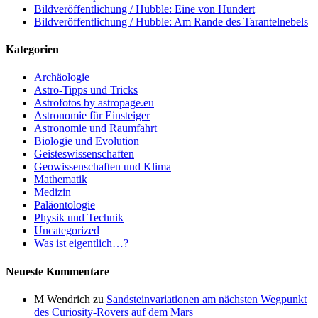
Bildveröffentlichung / Hubble: Eine von Hundert
Bildveröffentlichung / Hubble: Am Rande des Tarantelnebels
Kategorien
Archäologie
Astro-Tipps und Tricks
Astrofotos by astropage.eu
Astronomie für Einsteiger
Astronomie und Raumfahrt
Biologie und Evolution
Geisteswissenschaften
Geowissenschaften und Klima
Mathematik
Medizin
Paläontologie
Physik und Technik
Uncategorized
Was ist eigentlich…?
Neueste Kommentare
M Wendrich
zu
Sandsteinvariationen am nächsten Wegpunkt
des Curiosity-Rovers auf dem Mars