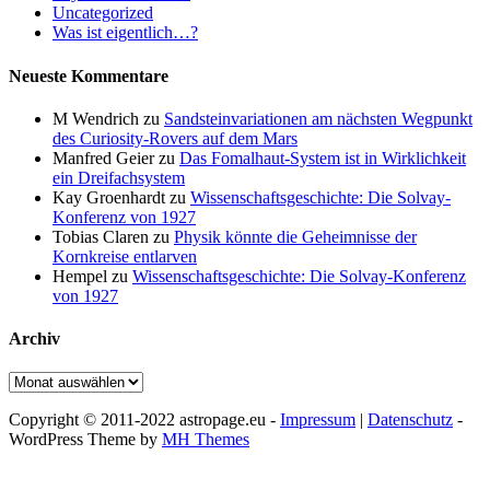
Uncategorized
Was ist eigentlich…?
Neueste Kommentare
M Wendrich
zu
Sandsteinvariationen am nächsten Wegpunkt
des Curiosity-Rovers auf dem Mars
Manfred Geier
zu
Das Fomalhaut-System ist in Wirklichkeit
ein Dreifachsystem
Kay Groenhardt
zu
Wissenschaftsgeschichte: Die Solvay-
Konferenz von 1927
Tobias Claren
zu
Physik könnte die Geheimnisse der
Kornkreise entlarven
Hempel
zu
Wissenschaftsgeschichte: Die Solvay-Konferenz
von 1927
Archiv
Archiv
Copyright © 2011-2022 astropage.eu -
Impressum
|
Datenschutz
-
WordPress Theme by
MH Themes