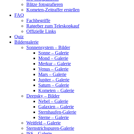
Blitze fotografieren
Kometen-Zeitraffer erstellen
FAQ
Fachbegriffe
Ratgeber zum Teleskopkauf
Offizielle Links
Quiz
Bildergalerie
Sonnensystem – Bilder
Sonne – Galerie
Mond – Galerie
Merkur – Galerie
Venus – Galerie
Mars – Galerie
Jupiter – Galerie
Saturn – Galerie
Kometen – Galerie
Deepsky – Bilder
Nebel – Galerie
Galaxien – Galerie
Sternhaufen-Galerie
Sterne – Galerie
Weitfeld – Galerie
Sternstrichspuren-Galerie
ISS – Galerie