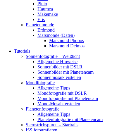
Pluto
Haumea
Makemake
Eris
Planetenmonde
Erdmond
Marsmonde (Daten)
Marsmond Phobos
Marsmond Deimos
Tutorials
Sonnenfotografie – Weißlicht
Allgemeine Hinweise
Sonnenbilder mit DSLR
Sonnenbilder mit Planetencam
Sonnenmosaik erstellen
Mondfotografie
Allgemeine Tipps
Mondfotografie mit DSLR
Mondfotografie mit Planetencam
Mond-Mosaik erstellen
Planetenfotografie
Allgemeine Tipps
Planetenfotografie mit Planetencam
Sternstrichspuren – Startrails
ISS fotografieren