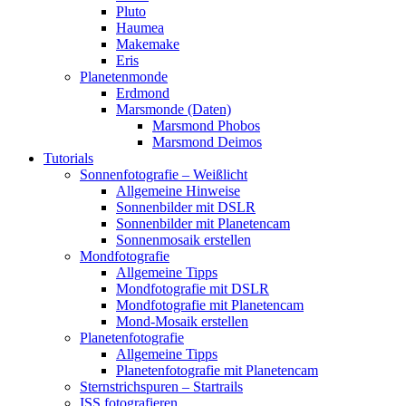
Pluto
Haumea
Makemake
Eris
Planetenmonde
Erdmond
Marsmonde (Daten)
Marsmond Phobos
Marsmond Deimos
Tutorials
Sonnenfotografie – Weißlicht
Allgemeine Hinweise
Sonnenbilder mit DSLR
Sonnenbilder mit Planetencam
Sonnenmosaik erstellen
Mondfotografie
Allgemeine Tipps
Mondfotografie mit DSLR
Mondfotografie mit Planetencam
Mond-Mosaik erstellen
Planetenfotografie
Allgemeine Tipps
Planetenfotografie mit Planetencam
Sternstrichspuren – Startrails
ISS fotografieren