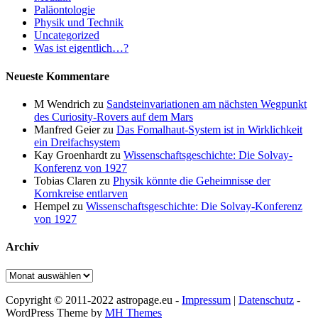
Paläontologie
Physik und Technik
Uncategorized
Was ist eigentlich…?
Neueste Kommentare
M Wendrich
zu
Sandsteinvariationen am nächsten Wegpunkt
des Curiosity-Rovers auf dem Mars
Manfred Geier
zu
Das Fomalhaut-System ist in Wirklichkeit
ein Dreifachsystem
Kay Groenhardt
zu
Wissenschaftsgeschichte: Die Solvay-
Konferenz von 1927
Tobias Claren
zu
Physik könnte die Geheimnisse der
Kornkreise entlarven
Hempel
zu
Wissenschaftsgeschichte: Die Solvay-Konferenz
von 1927
Archiv
Archiv
Copyright © 2011-2022 astropage.eu -
Impressum
|
Datenschutz
-
WordPress Theme by
MH Themes