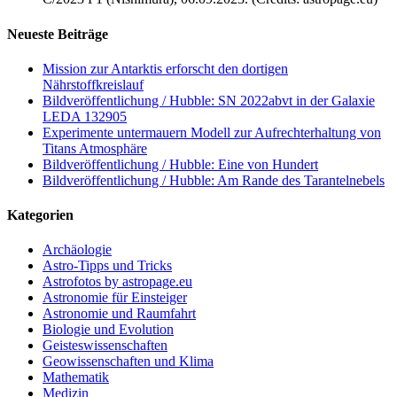
Neueste Beiträge
Mission zur Antarktis erforscht den dortigen
Nährstoffkreislauf
Bildveröffentlichung / Hubble: SN 2022abvt in der Galaxie
LEDA 132905
Experimente untermauern Modell zur Aufrechterhaltung von
Titans Atmosphäre
Bildveröffentlichung / Hubble: Eine von Hundert
Bildveröffentlichung / Hubble: Am Rande des Tarantelnebels
Kategorien
Archäologie
Astro-Tipps und Tricks
Astrofotos by astropage.eu
Astronomie für Einsteiger
Astronomie und Raumfahrt
Biologie und Evolution
Geisteswissenschaften
Geowissenschaften und Klima
Mathematik
Medizin