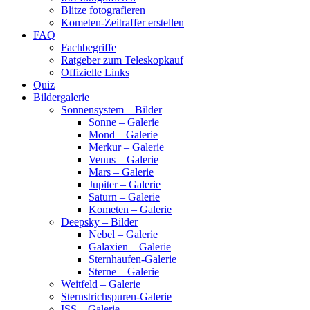
Blitze fotografieren
Kometen-Zeitraffer erstellen
FAQ
Fachbegriffe
Ratgeber zum Teleskopkauf
Offizielle Links
Quiz
Bildergalerie
Sonnensystem – Bilder
Sonne – Galerie
Mond – Galerie
Merkur – Galerie
Venus – Galerie
Mars – Galerie
Jupiter – Galerie
Saturn – Galerie
Kometen – Galerie
Deepsky – Bilder
Nebel – Galerie
Galaxien – Galerie
Sternhaufen-Galerie
Sterne – Galerie
Weitfeld – Galerie
Sternstrichspuren-Galerie
ISS – Galerie