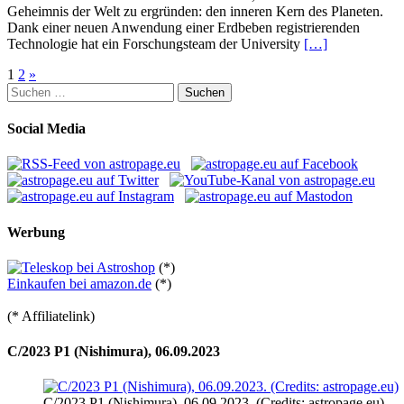
Geheimnis der Welt zu ergründen: den inneren Kern des Planeten.
Dank einer neuen Anwendung einer Erdbeben registrierenden
Technologie hat ein Forschungsteam der University
[…]
Seitennummerierung
1
2
»
Suchen
der
nach:
Beiträge
Social Media
Werbung
(*)
Einkaufen bei amazon.de
(*)
(* Affiliatelink)
C/2023 P1 (Nishimura), 06.09.2023
C/2023 P1 (Nishimura), 06.09.2023. (Credits: astropage.eu)