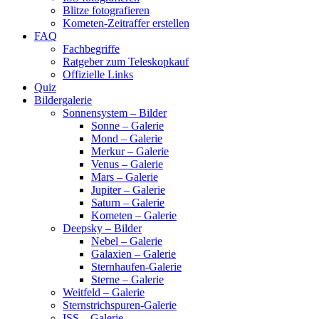
Blitze fotografieren
Kometen-Zeitraffer erstellen
FAQ
Fachbegriffe
Ratgeber zum Teleskopkauf
Offizielle Links
Quiz
Bildergalerie
Sonnensystem – Bilder
Sonne – Galerie
Mond – Galerie
Merkur – Galerie
Venus – Galerie
Mars – Galerie
Jupiter – Galerie
Saturn – Galerie
Kometen – Galerie
Deepsky – Bilder
Nebel – Galerie
Galaxien – Galerie
Sternhaufen-Galerie
Sterne – Galerie
Weitfeld – Galerie
Sternstrichspuren-Galerie
ISS – Galerie