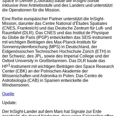
Space in Denver (Colorado) baute die InSight-Sonde
inklusive ihrer Antriebsstufe und des Landers und unterstützt
die Operationen für die Mission.
Eine Reihe europäischer Partner unterstützt die InSight-
Mission, darunter das Centre National d’Études Spatiales
(CNES, Frankreich) und das Deutsche Zentrum für Luft- und
Raumfahrt (DLR). Das CNES und das Institut de Physique
du Globe de Paris (IPGP) entwickelten das SEIS-Instrument
mit wichtigen Beiträgen des Max-Planck-Instituts für
Sonnensystemforschung (MPS) in Deutschland, der
Eidgenössischen Technischen Hochschule Zürich (ETH) in
der Schweiz, des JPL, sowie des Imperial College und der
Oxford University in Großbritannien. Das DLR baute das
3
HP
-Instrument mit wichtigen Beiträgen des Space Research
Center (CBK) an der Polnischen Akademie der
Wissenschaften und Astronika in Polen. Das Centro de
Astrobiología (CAB) in Spanien entwickelte die
Windsensoren.
Quelle
Update:
Der InSight-Lander auf dem Mars hat Signale zur Erde