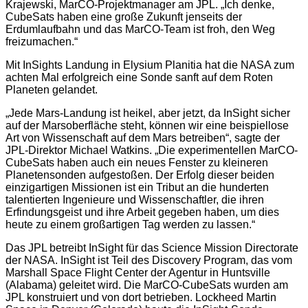
Krajewski, MarCO-Projektmanager am JPL. „Ich denke,
CubeSats haben eine große Zukunft jenseits der
Erdumlaufbahn und das MarCO-Team ist froh, den Weg
freizumachen.“
Mit InSights Landung in Elysium Planitia hat die NASA zum
achten Mal erfolgreich eine Sonde sanft auf dem Roten
Planeten gelandet.
„Jede Mars-Landung ist heikel, aber jetzt, da InSight sicher
auf der Marsoberfläche steht, können wir eine beispiellose
Art von Wissenschaft auf dem Mars betreiben“, sagte der
JPL-Direktor Michael Watkins. „Die experimentellen MarCO-
CubeSats haben auch ein neues Fenster zu kleineren
Planetensonden aufgestoßen. Der Erfolg dieser beiden
einzigartigen Missionen ist ein Tribut an die hunderten
talentierten Ingenieure und Wissenschaftler, die ihren
Erfindungsgeist und ihre Arbeit gegeben haben, um dies
heute zu einem großartigen Tag werden zu lassen.“
Das JPL betreibt InSight für das Science Mission Directorate
der NASA. InSight ist Teil des Discovery Program, das vom
Marshall Space Flight Center der Agentur in Huntsville
(Alabama) geleitet wird. Die MarCO-CubeSats wurden am
JPL konstruiert und von dort betrieben. Lockheed Martin