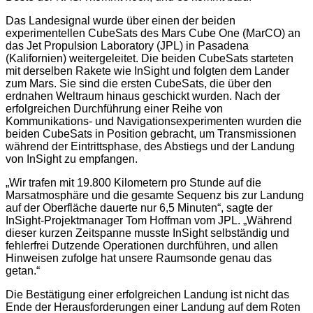
Das Landesignal wurde über einen der beiden
experimentellen CubeSats des Mars Cube One (MarCO) an
das Jet Propulsion Laboratory (JPL) in Pasadena
(Kalifornien) weitergeleitet. Die beiden CubeSats starteten
mit derselben Rakete wie InSight und folgten dem Lander
zum Mars. Sie sind die ersten CubeSats, die über den
erdnahen Weltraum hinaus geschickt wurden. Nach der
erfolgreichen Durchführung einer Reihe von
Kommunikations- und Navigationsexperimenten wurden die
beiden CubeSats in Position gebracht, um Transmissionen
während der Eintrittsphase, des Abstiegs und der Landung
von InSight zu empfangen.
„Wir trafen mit 19.800 Kilometern pro Stunde auf die
Marsatmosphäre und die gesamte Sequenz bis zur Landung
auf der Oberfläche dauerte nur 6,5 Minuten“, sagte der
InSight-Projektmanager Tom Hoffman vom JPL. „Während
dieser kurzen Zeitspanne musste InSight selbständig und
fehlerfrei Dutzende Operationen durchführen, und allen
Hinweisen zufolge hat unsere Raumsonde genau das
getan.“
Die Bestätigung einer erfolgreichen Landung ist nicht das
Ende der Herausforderungen einer Landung auf dem Roten