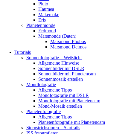
Pluto
Haumea
Makemake
Eris
Planetenmonde
Erdmond
Marsmonde (Daten)
Marsmond Phobos
Marsmond Deimos
Tutorials
Sonnenfotografie – Weißlicht
Allgemeine Hinweise
Sonnenbilder mit DSLR
Sonnenbilder mit Planetencam
Sonnenmosaik erstellen
Mondfotografie
Allgemeine Tipps
Mondfotografie mit DSLR
Mondfotografie mit Planetencam
Mond-Mosaik erstellen
Planetenfotografie
Allgemeine Tipps
Planetenfotografie mit Planetencam
Sternstrichspuren – Startrails
ISS fotografieren