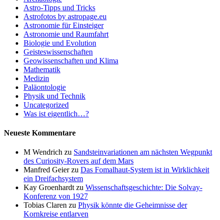
Astro-Tipps und Tricks
Astrofotos by astropage.eu
Astronomie für Einsteiger
Astronomie und Raumfahrt
Biologie und Evolution
Geisteswissenschaften
Geowissenschaften und Klima
Mathematik
Medizin
Paläontologie
Physik und Technik
Uncategorized
Was ist eigentlich…?
Neueste Kommentare
M Wendrich
zu
Sandsteinvariationen am nächsten Wegpunkt
des Curiosity-Rovers auf dem Mars
Manfred Geier
zu
Das Fomalhaut-System ist in Wirklichkeit
ein Dreifachsystem
Kay Groenhardt
zu
Wissenschaftsgeschichte: Die Solvay-
Konferenz von 1927
Tobias Claren
zu
Physik könnte die Geheimnisse der
Kornkreise entlarven