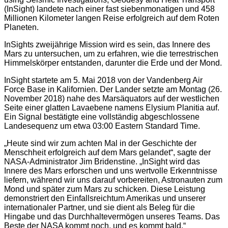
(InSight) landete nach einer fast siebenmonatigen und 458
Millionen Kilometer langen Reise erfolgreich auf dem Roten
Planeten.
InSights zweijährige Mission wird es sein, das Innere des
Mars zu untersuchen, um zu erfahren, wie die terrestrischen
Himmelskörper entstanden, darunter die Erde und der Mond.
InSight startete am 5. Mai 2018 von der Vandenberg Air
Force Base in Kalifornien. Der Lander setzte am Montag (26.
November 2018) nahe des Marsäquators auf der westlichen
Seite einer glatten Lavaebene namens Elysium Planitia auf.
Ein Signal bestätigte eine vollständig abgeschlossene
Landesequenz um etwa 03:00 Eastern Standard Time.
„Heute sind wir zum achten Mal in der Geschichte der
Menschheit erfolgreich auf dem Mars gelandet“, sagte der
NASA-Administrator Jim Bridenstine. „InSight wird das
Innere des Mars erforschen und uns wertvolle Erkenntnisse
liefern, während wir uns darauf vorbereiten, Astronauten zum
Mond und später zum Mars zu schicken. Diese Leistung
demonstriert den Einfallsreichtum Amerikas und unserer
internationaler Partner, und sie dient als Beleg für die
Hingabe und das Durchhaltevermögen unseres Teams. Das
Beste der NASA kommt noch, und es kommt bald.“