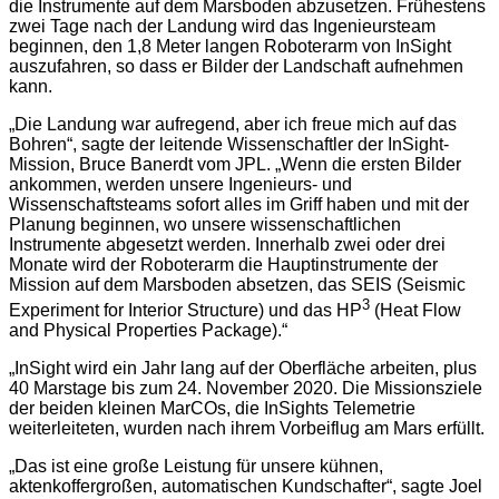
die Instrumente auf dem Marsboden abzusetzen. Frühestens
zwei Tage nach der Landung wird das Ingenieursteam
beginnen, den 1,8 Meter langen Roboterarm von InSight
auszufahren, so dass er Bilder der Landschaft aufnehmen
kann.
„Die Landung war aufregend, aber ich freue mich auf das
Bohren“, sagte der leitende Wissenschaftler der InSight-
Mission, Bruce Banerdt vom JPL. „Wenn die ersten Bilder
ankommen, werden unsere Ingenieurs- und
Wissenschaftsteams sofort alles im Griff haben und mit der
Planung beginnen, wo unsere wissenschaftlichen
Instrumente abgesetzt werden. Innerhalb zwei oder drei
Monate wird der Roboterarm die Hauptinstrumente der
Mission auf dem Marsboden absetzen, das SEIS (Seismic
3
Experiment for Interior Structure) und das HP
(Heat Flow
and Physical Properties Package).“
„InSight wird ein Jahr lang auf der Oberfläche arbeiten, plus
40 Marstage bis zum 24. November 2020. Die Missionsziele
der beiden kleinen MarCOs, die InSights Telemetrie
weiterleiteten, wurden nach ihrem Vorbeiflug am Mars erfüllt.
„Das ist eine große Leistung für unsere kühnen,
aktenkoffergroßen, automatischen Kundschafter“, sagte Joel