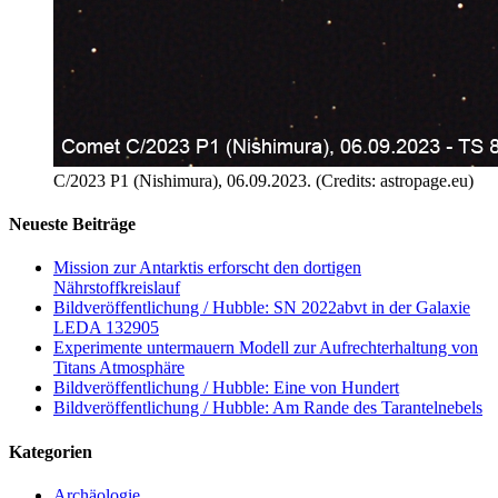
C/2023 P1 (Nishimura), 06.09.2023. (Credits: astropage.eu)
Neueste Beiträge
Mission zur Antarktis erforscht den dortigen
Nährstoffkreislauf
Bildveröffentlichung / Hubble: SN 2022abvt in der Galaxie
LEDA 132905
Experimente untermauern Modell zur Aufrechterhaltung von
Titans Atmosphäre
Bildveröffentlichung / Hubble: Eine von Hundert
Bildveröffentlichung / Hubble: Am Rande des Tarantelnebels
Kategorien
Archäologie