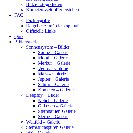
Blitze fotografieren
Kometen-Zeitraffer erstellen
FAQ
Fachbegriffe
Ratgeber zum Teleskopkauf
Offizielle Links
Quiz
Bildergalerie
Sonnensystem – Bilder
Sonne – Galerie
Mond – Galerie
Merkur – Galerie
Venus – Galerie
Mars – Galerie
Jupiter – Galerie
Saturn – Galerie
Kometen – Galerie
Deepsky – Bilder
Nebel – Galerie
Galaxien – Galerie
Sternhaufen-Galerie
Sterne – Galerie
Weitfeld – Galerie
Sternstrichspuren-Galerie
ISS – Galerie