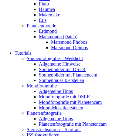
Pluto
Haumea
Makemake
Eris
Planetenmonde
Erdmond
Marsmonde (Daten)
Marsmond Phobos
Marsmond Deimos
Tutorials
Sonnenfotografie – Weißlicht
Allgemeine Hinweise
Sonnenbilder mit DSLR
Sonnenbilder mit Planetencam
Sonnenmosaik erstellen
Mondfotografie
Allgemeine Tipps
Mondfotografie mit DSLR
Mondfotografie mit Planetencam
Mond-Mosaik erstellen
Planetenfotografie
Allgemeine Tipps
Planetenfotografie mit Planetencam
Sternstrichspuren – Startrails
ISS fotografieren