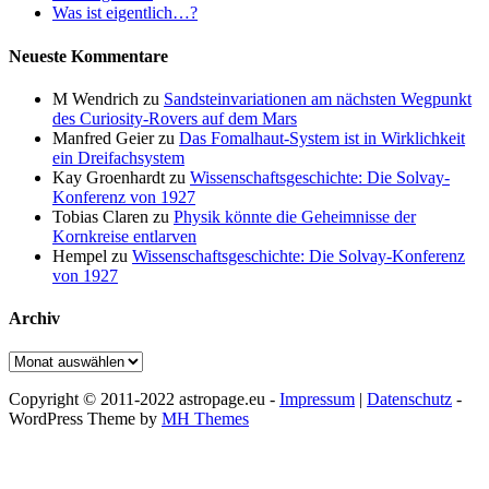
Was ist eigentlich…?
Neueste Kommentare
M Wendrich
zu
Sandsteinvariationen am nächsten Wegpunkt
des Curiosity-Rovers auf dem Mars
Manfred Geier
zu
Das Fomalhaut-System ist in Wirklichkeit
ein Dreifachsystem
Kay Groenhardt
zu
Wissenschaftsgeschichte: Die Solvay-
Konferenz von 1927
Tobias Claren
zu
Physik könnte die Geheimnisse der
Kornkreise entlarven
Hempel
zu
Wissenschaftsgeschichte: Die Solvay-Konferenz
von 1927
Archiv
Archiv
Copyright © 2011-2022 astropage.eu -
Impressum
|
Datenschutz
-
WordPress Theme by
MH Themes