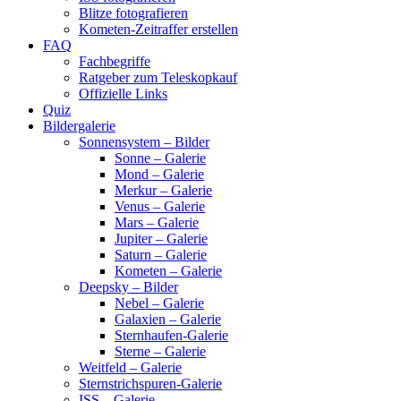
Blitze fotografieren
Kometen-Zeitraffer erstellen
FAQ
Fachbegriffe
Ratgeber zum Teleskopkauf
Offizielle Links
Quiz
Bildergalerie
Sonnensystem – Bilder
Sonne – Galerie
Mond – Galerie
Merkur – Galerie
Venus – Galerie
Mars – Galerie
Jupiter – Galerie
Saturn – Galerie
Kometen – Galerie
Deepsky – Bilder
Nebel – Galerie
Galaxien – Galerie
Sternhaufen-Galerie
Sterne – Galerie
Weitfeld – Galerie
Sternstrichspuren-Galerie
ISS – Galerie