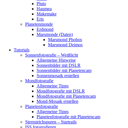
Pluto
Haumea
Makemake
Eris
Planetenmonde
Erdmond
Marsmonde (Daten)
Marsmond Phobos
Marsmond Deimos
Tutorials
Sonnenfotografie – Weißlicht
Allgemeine Hinweise
Sonnenbilder mit DSLR
Sonnenbilder mit Planetencam
Sonnenmosaik erstellen
Mondfotografie
Allgemeine Tipps
Mondfotografie mit DSLR
Mondfotografie mit Planetencam
Mond-Mosaik erstellen
Planetenfotografie
Allgemeine Tipps
Planetenfotografie mit Planetencam
Sternstrichspuren – Startrails
ISS fotografieren