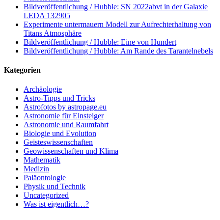
Bildveröffentlichung / Hubble: SN 2022abvt in der Galaxie
LEDA 132905
Experimente untermauern Modell zur Aufrechterhaltung von
Titans Atmosphäre
Bildveröffentlichung / Hubble: Eine von Hundert
Bildveröffentlichung / Hubble: Am Rande des Tarantelnebels
Kategorien
Archäologie
Astro-Tipps und Tricks
Astrofotos by astropage.eu
Astronomie für Einsteiger
Astronomie und Raumfahrt
Biologie und Evolution
Geisteswissenschaften
Geowissenschaften und Klima
Mathematik
Medizin
Paläontologie
Physik und Technik
Uncategorized
Was ist eigentlich…?