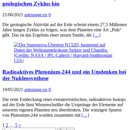
geologischen Zyklus hin
21/06/2021
astropage.eu
0
Die geologische Aktivität auf der Erde scheint einem 27,5 Millionen
Jahre langen Zyklus zu folgen, was dem Planeten eine Art „Puls“
gibt. Das ist das Ergebnis einer neuen Studie, die
[…]
Radioaktives Plutonium-244 und ein Umdenken bei
der Nukleosynthese
19/05/2021
astropage.eu
0
Die erste Entdeckung eines extraterrestrischen, radioaktiven Isotops
auf der Erde lässt Wissenschaftler die Ursprünge der Elemente auf
unserem eigenen Planeten neu überdenken. Die winzigen Spuren
von Plutonium-244 wurden zusammen mit
[…]
Seitennummerierung
1
2
…
5
»
Suchen