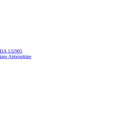
LEDA 132905
itans Atmosphäre