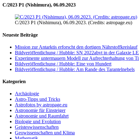
C/2023 P1 (Nishimura), 06.09.2023
C/2023 P1 (Nishimura), 06.09.2023. (Credits: astropage.eu)
Neueste Beiträge
Mission zur Antarktis erforscht den dortigen Nährstoffkreislauf
Bildveröffentlichung / Hubble: SN 2022abvt in der Galaxie 
Experimente untermauern Modell zur Aufrechterhaltung von T
Bildveröffentlichung / Hubble: Eine von Hundert
Bildveröffentlichung / Hubble: Am Rande des Tarantelnebels
Kategorien
Archäologie
Astro-Tipps und Tricks
Astrofotos by astropage.eu
Astronomie für Einsteiger
Astronomie und Raumfahrt
Biologie und Evolution
Geisteswissenschaften
Geowissenschaften und Klima
Mathematik