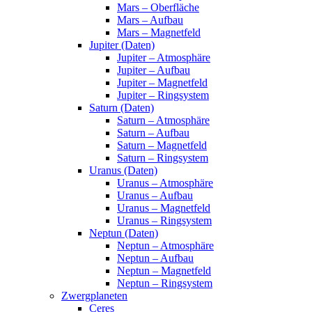
Mars – Oberfläche
Mars – Aufbau
Mars – Magnetfeld
Jupiter (Daten)
Jupiter – Atmosphäre
Jupiter – Aufbau
Jupiter – Magnetfeld
Jupiter – Ringsystem
Saturn (Daten)
Saturn – Atmosphäre
Saturn – Aufbau
Saturn – Magnetfeld
Saturn – Ringsystem
Uranus (Daten)
Uranus – Atmosphäre
Uranus – Aufbau
Uranus – Magnetfeld
Uranus – Ringsystem
Neptun (Daten)
Neptun – Atmosphäre
Neptun – Aufbau
Neptun – Magnetfeld
Neptun – Ringsystem
Zwergplaneten
Ceres