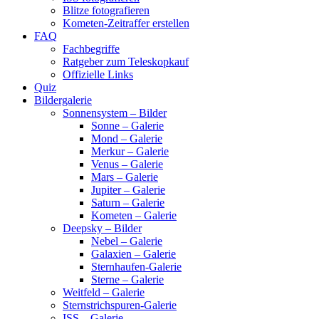
Blitze fotografieren
Kometen-Zeitraffer erstellen
FAQ
Fachbegriffe
Ratgeber zum Teleskopkauf
Offizielle Links
Quiz
Bildergalerie
Sonnensystem – Bilder
Sonne – Galerie
Mond – Galerie
Merkur – Galerie
Venus – Galerie
Mars – Galerie
Jupiter – Galerie
Saturn – Galerie
Kometen – Galerie
Deepsky – Bilder
Nebel – Galerie
Galaxien – Galerie
Sternhaufen-Galerie
Sterne – Galerie
Weitfeld – Galerie
Sternstrichspuren-Galerie
ISS – Galerie