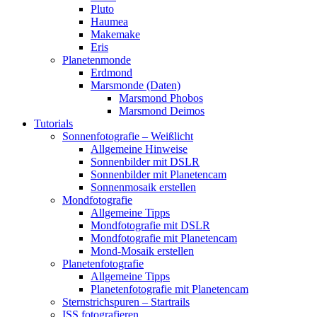
Pluto
Haumea
Makemake
Eris
Planetenmonde
Erdmond
Marsmonde (Daten)
Marsmond Phobos
Marsmond Deimos
Tutorials
Sonnenfotografie – Weißlicht
Allgemeine Hinweise
Sonnenbilder mit DSLR
Sonnenbilder mit Planetencam
Sonnenmosaik erstellen
Mondfotografie
Allgemeine Tipps
Mondfotografie mit DSLR
Mondfotografie mit Planetencam
Mond-Mosaik erstellen
Planetenfotografie
Allgemeine Tipps
Planetenfotografie mit Planetencam
Sternstrichspuren – Startrails
ISS fotografieren