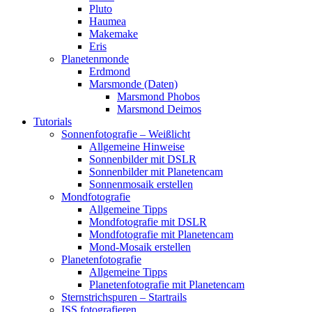
Pluto
Haumea
Makemake
Eris
Planetenmonde
Erdmond
Marsmonde (Daten)
Marsmond Phobos
Marsmond Deimos
Tutorials
Sonnenfotografie – Weißlicht
Allgemeine Hinweise
Sonnenbilder mit DSLR
Sonnenbilder mit Planetencam
Sonnenmosaik erstellen
Mondfotografie
Allgemeine Tipps
Mondfotografie mit DSLR
Mondfotografie mit Planetencam
Mond-Mosaik erstellen
Planetenfotografie
Allgemeine Tipps
Planetenfotografie mit Planetencam
Sternstrichspuren – Startrails
ISS fotografieren