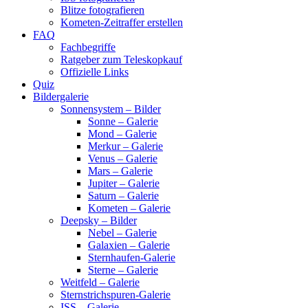
Blitze fotografieren
Kometen-Zeitraffer erstellen
FAQ
Fachbegriffe
Ratgeber zum Teleskopkauf
Offizielle Links
Quiz
Bildergalerie
Sonnensystem – Bilder
Sonne – Galerie
Mond – Galerie
Merkur – Galerie
Venus – Galerie
Mars – Galerie
Jupiter – Galerie
Saturn – Galerie
Kometen – Galerie
Deepsky – Bilder
Nebel – Galerie
Galaxien – Galerie
Sternhaufen-Galerie
Sterne – Galerie
Weitfeld – Galerie
Sternstrichspuren-Galerie
ISS – Galerie