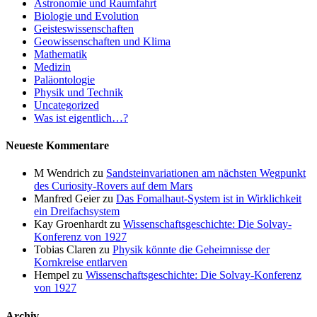
Astronomie und Raumfahrt
Biologie und Evolution
Geisteswissenschaften
Geowissenschaften und Klima
Mathematik
Medizin
Paläontologie
Physik und Technik
Uncategorized
Was ist eigentlich…?
Neueste Kommentare
M Wendrich
zu
Sandsteinvariationen am nächsten Wegpunkt
des Curiosity-Rovers auf dem Mars
Manfred Geier
zu
Das Fomalhaut-System ist in Wirklichkeit
ein Dreifachsystem
Kay Groenhardt
zu
Wissenschaftsgeschichte: Die Solvay-
Konferenz von 1927
Tobias Claren
zu
Physik könnte die Geheimnisse der
Kornkreise entlarven
Hempel
zu
Wissenschaftsgeschichte: Die Solvay-Konferenz
von 1927
Archiv