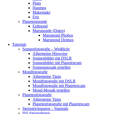
Pluto
Haumea
Makemake
Eris
Planetenmonde
Erdmond
Marsmonde (Daten)
Marsmond Phobos
Marsmond Deimos
Tutorials
Sonnenfotografie – Weißlicht
Allgemeine Hinweise
Sonnenbilder mit DSLR
Sonnenbilder mit Planetencam
Sonnenmosaik erstellen
Mondfotografie
Allgemeine Tipps
Mondfotografie mit DSLR
Mondfotografie mit Planetencam
Mond-Mosaik erstellen
Planetenfotografie
Allgemeine Tipps
Planetenfotografie mit Planetencam
Sternstrichspuren – Startrails
ISS fotografieren