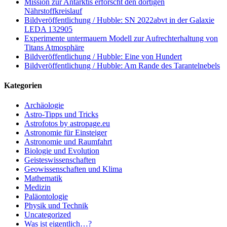
Mission zur Antarktis erforscht den dortigen
Nährstoffkreislauf
Bildveröffentlichung / Hubble: SN 2022abvt in der Galaxie
LEDA 132905
Experimente untermauern Modell zur Aufrechterhaltung von
Titans Atmosphäre
Bildveröffentlichung / Hubble: Eine von Hundert
Bildveröffentlichung / Hubble: Am Rande des Tarantelnebels
Kategorien
Archäologie
Astro-Tipps und Tricks
Astrofotos by astropage.eu
Astronomie für Einsteiger
Astronomie und Raumfahrt
Biologie und Evolution
Geisteswissenschaften
Geowissenschaften und Klima
Mathematik
Medizin
Paläontologie
Physik und Technik
Uncategorized
Was ist eigentlich…?