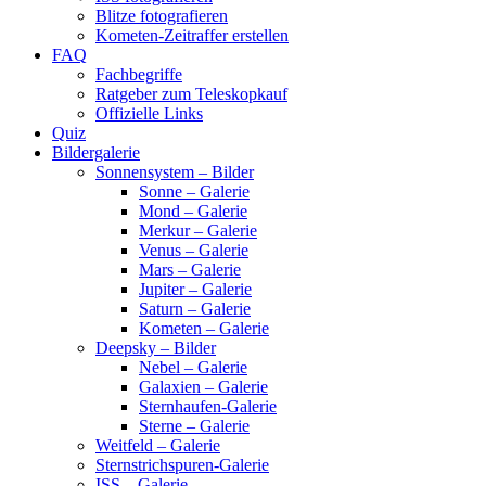
Blitze fotografieren
Kometen-Zeitraffer erstellen
FAQ
Fachbegriffe
Ratgeber zum Teleskopkauf
Offizielle Links
Quiz
Bildergalerie
Sonnensystem – Bilder
Sonne – Galerie
Mond – Galerie
Merkur – Galerie
Venus – Galerie
Mars – Galerie
Jupiter – Galerie
Saturn – Galerie
Kometen – Galerie
Deepsky – Bilder
Nebel – Galerie
Galaxien – Galerie
Sternhaufen-Galerie
Sterne – Galerie
Weitfeld – Galerie
Sternstrichspuren-Galerie
ISS – Galerie