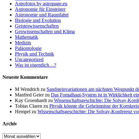
Astrofotos by astropage.eu
Astronomie für Einsteiger
Astronomie und Raumfahrt
Biologie und Evolution
Geisteswissenschaften
Geowissenschaften und Klima
Mathematik
Medizin
Paläontologie
Physik und Technik
Uncategorized
Was ist eigentlich…?
Neueste Kommentare
M Wendrich
zu
Sandsteinvariationen am nächsten Wegpunkt d
Manfred Geier
zu
Das Fomalhaut-System ist in Wirklichkeit ei
Kay Groenhardt
zu
Wissenschaftsgeschichte: Die Solvay-Konf
Tobias Claren
zu
Physik könnte die Geheimnisse der Kornkreis
Hempel
zu
Wissenschaftsgeschichte: Die Solvay-Konferenz v
Archiv
Archiv