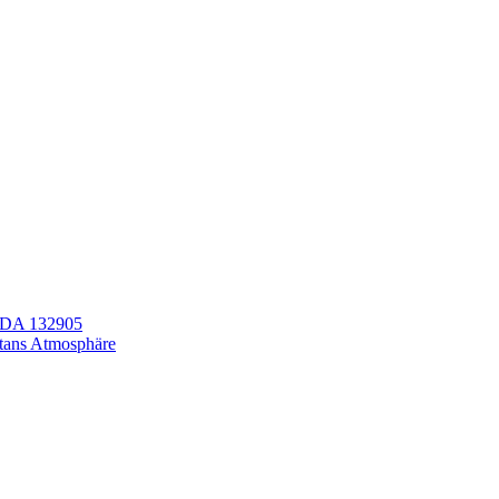
LEDA 132905
itans Atmosphäre