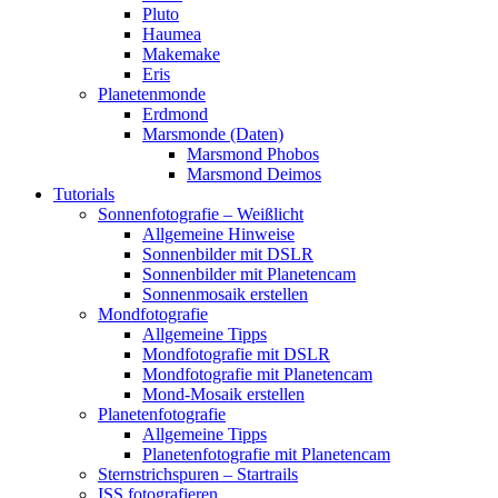
Pluto
Haumea
Makemake
Eris
Planetenmonde
Erdmond
Marsmonde (Daten)
Marsmond Phobos
Marsmond Deimos
Tutorials
Sonnenfotografie – Weißlicht
Allgemeine Hinweise
Sonnenbilder mit DSLR
Sonnenbilder mit Planetencam
Sonnenmosaik erstellen
Mondfotografie
Allgemeine Tipps
Mondfotografie mit DSLR
Mondfotografie mit Planetencam
Mond-Mosaik erstellen
Planetenfotografie
Allgemeine Tipps
Planetenfotografie mit Planetencam
Sternstrichspuren – Startrails
ISS fotografieren