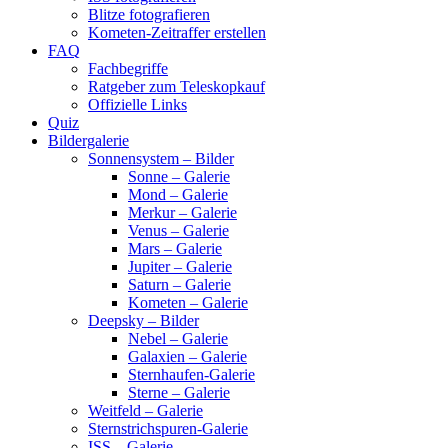
Blitze fotografieren
Kometen-Zeitraffer erstellen
FAQ
Fachbegriffe
Ratgeber zum Teleskopkauf
Offizielle Links
Quiz
Bildergalerie
Sonnensystem – Bilder
Sonne – Galerie
Mond – Galerie
Merkur – Galerie
Venus – Galerie
Mars – Galerie
Jupiter – Galerie
Saturn – Galerie
Kometen – Galerie
Deepsky – Bilder
Nebel – Galerie
Galaxien – Galerie
Sternhaufen-Galerie
Sterne – Galerie
Weitfeld – Galerie
Sternstrichspuren-Galerie
ISS – Galerie