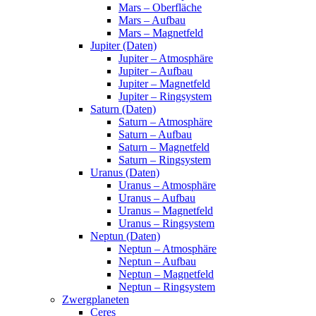
Mars – Oberfläche
Mars – Aufbau
Mars – Magnetfeld
Jupiter (Daten)
Jupiter – Atmosphäre
Jupiter – Aufbau
Jupiter – Magnetfeld
Jupiter – Ringsystem
Saturn (Daten)
Saturn – Atmosphäre
Saturn – Aufbau
Saturn – Magnetfeld
Saturn – Ringsystem
Uranus (Daten)
Uranus – Atmosphäre
Uranus – Aufbau
Uranus – Magnetfeld
Uranus – Ringsystem
Neptun (Daten)
Neptun – Atmosphäre
Neptun – Aufbau
Neptun – Magnetfeld
Neptun – Ringsystem
Zwergplaneten
Ceres