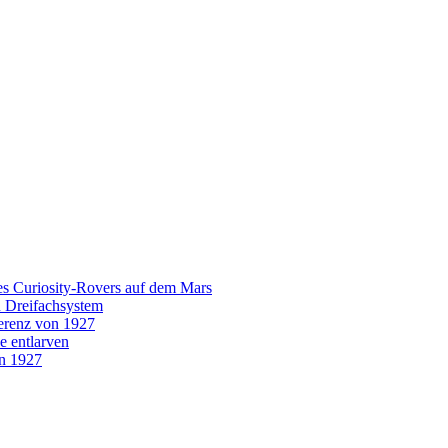
es Curiosity-Rovers auf dem Mars
n Dreifachsystem
erenz von 1927
e entlarven
on 1927