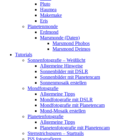
Pluto
Haumea
Makemake
Eris
Planetenmonde
Erdmond
Marsmonde (Daten)
Marsmond Phobos
Marsmond Deimos
Tutorials
Sonnenfotografie – Weißlicht
Allgemeine Hinweise
Sonnenbilder mit DSLR
Sonnenbilder mit Planetencam
Sonnenmosaik erstellen
Mondfotografie
Allgemeine Tipps
Mondfotografie mit DSLR
Mondfotografie mit Planetencam
Mond-Mosaik erstellen
Planetenfotografie
Allgemeine Tipps
Planetenfotografie mit Planetencam
Sternstrichspuren – Startrails
ISS fotografieren