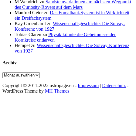
M Wendrich
zu
Sandsteinvariationen am nächsten Wegpunkt
des Curiosity-Rovers auf dem Mars
Manfred Geier
zu
Das Fomalhaut-System ist in Wirklichkeit
ein Dreifachsystem
Kay Groenhardt
zu
Wissenschaftsgeschichte: Die Solvay-
Konferenz von 1927
Tobias Claren
zu
Physik könnte die Geheimnisse der
Kornkreise entlarven
Hempel
zu
Wissenschaftsgeschichte: Die Solvay-Konferenz
von 1927
Archiv
Archiv
Copyright © 2011-2022 astropage.eu -
Impressum
|
Datenschutz
-
WordPress Theme by
MH Themes