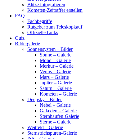
Blitze fotografieren
Kometen-Zeitraffer erstellen
FAQ
Fachbegriffe
Ratgeber zum Teleskopkauf
Offizielle Links
Quiz
Bildergalerie
Sonnensystem – Bilder
Sonne – Galerie
Mond – Galerie
Merkur – Galerie
Venus – Galerie
Mars – Galerie
Jupiter – Galerie
Saturn – Galerie
Kometen – Galerie
Deepsky – Bilder
Nebel – Galerie
Galaxien – Galerie
Sternhaufen-Galerie
Sterne – Galerie
Weitfeld – Galerie
Sternstrichspuren-Galerie
ISS – Galerie