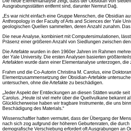
Die neue Elementanalyse zeigt, dass der Obsidian von sieben
Ausgrabungsstätten entfernt sind, darunter Nemrut Dağ.
„Es war nicht einfach eine Gruppe Menschen, die Obsidian au
Anthropology in der Faculty of Arts and Sciences der Yale Uni
geologischen Quellen sammelten, deren Anzahl zunahm. Das i
Die neue Analyse, kombiniert mit Computersimulationen, läs
Präsenz einer größeren Anzahl von Siedlungen zwischen den 
Die Artefakte wurden in den 1960er Jahren im Rahmen mehrer
der Yale University. Die ersten Analysen basierten größtente
Artefakten wurde dann einer Elementanalyse unterzogen, die z
Frahm und die Co-Autorin Christina M. Carolus, eine Doktoran
Elementzusammensetzung der Obsidian-Artefakte untersuchen
untersuchen, ohne die Artefakte zu beschädigen.
„Jeder Aspekt der Entdeckungen an diesen Stätten wurde seit
Carolus. „Heute ist viel mehr über die Quellvulkane bekannt 
Glücklicherweise haben wir tragbare Instrumente, die uns bi
Beschädigung des Materials.“
Wissenschaftler hatten vermutet, dass der Übergang der Mens
nach sich zog aufgrund der höheren Geburtenraten, die durc
demografische Verschiebung erfordert oft Ausgrabungen an O