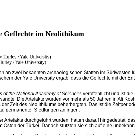
e Geflechte im Neolithikum
urley / Yale University)
ren an zwei bekannten archäologischen Stätten im Südwesten I
hern der Yale University ergab, dass die Geflechte mit der En
 of the National Academy of Sciences
veröffentlicht und ist d
dte. Die Artefakte wurden vor mehr als 50 Jahren in Ali Kosh 
der Zeit des Neolithikums beherbergten. Das ist die Zeitperiod
Bau permanenter Siedlungen anfingen.
er Artefakte durchgeführt wurden, hatten darauf hingedeutet, d
Osten der Türkei. Danach stützten sie sich auf eine unbekannt