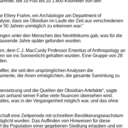
ammte, die zu Fuß bis zu 1.600 Kilometer von den
e Ellery Frahm, ein Archäologie am Department of
nalyse, dass sie Obsidian im Laufe der Zeit aus verschiedenen
r 50 Jahren unmöglich zu erkennen war.“
ungen unter den Menschen des Neolithikums gab, was für die
 Tausende Jahre später gefunden wurden.
en, dem C.J. MacCurdy Professor Emeritus of Anthropology an
wenn sie ins Sonnenlicht gehalten wurden. Eine Gruppe von 28
den.
tler, die seit den ursprünglichen Analysen die
umente, die ihnen ermöglichten, die gesamte Sammlung zu
ensetzung und die Quellen der Obsidian-Artefakte“, sagte
idian anhand seiner Farbe viele Nuancen übersehen wird.
lles, was in der Vergangenheit möglich war, und das ohne
schaft eine Zeitperiode mit schnellem Bevölkerungswachstum
glicht wurden. Das Auffinden von Hinweisen für diese
f die Population einer gegebenen Siedlung erlauben und ein