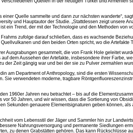
 verschiedenen Quellen in der heutigen Türkei und Armenien st
s einer Quelle sammelte und dann zur nächsten wanderte“, sagt
versity und Hauptautor der Studie. „Stattdessen zeigt unsere A
st ein Trend, der mit der Technologie und den Methoden von vo
st Frahms zufolge darauf schließen, dass es wachsende Bezieh
Quellvulkanen und den beiden Orten spricht, wo die Artefakte
er Ausgrabungen gesammelt, die von Frank Hole geleitet wurd
ils auf dem Aussehen der Artefakte, insbesondere ihrer Farbe, 
u der Zeit gängig war und bei der sie zu Pulver zermahlen wur
din am Department of Anthropology, sind die ersten Wissenschaf
. Sie verwendeten moderne, tragbare Röntgenfluoreszenzinstr
 den 1960er Jahren neu betrachtet – bis auf die Elementzusamm
als vor 50 Jahren, und wir wissen, dass die Sortierung von Obs
nnen Sekunden genauere Elementsignaturen geben können, als a
chheit vom Lebensstil der Jäger und Sammler hin zur Landwirt
h bessere Nahrungsversorgung und permanente Siedlungen ermö
rten, zu denen Grabstätten gehören. Das kann Rückschlüsse au