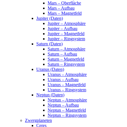
Mars – Oberfläche
Mars – Aufbau
Mars – Magnetfeld
Jupiter (Daten)
Jupiter – Atmosphäre
Jupiter – Aufbau
Jupiter – Magnetfeld
Jupiter – Ringsystem
Saturn (Daten)
Saturn – Atmosphäre
Saturn – Aufbau
Saturn – Magnetfeld
Saturn – Ringsystem
Uranus (Daten)
Uranus – Atmosphäre
Uranus – Aufbau
Uranus – Magnetfeld
Uranus – Ringsystem
Neptun (Daten)
Neptun – Atmosphäre
Neptun – Aufbau
Neptun – Magnetfeld
Neptun – Ringsystem
Zwergplaneten
Ceres