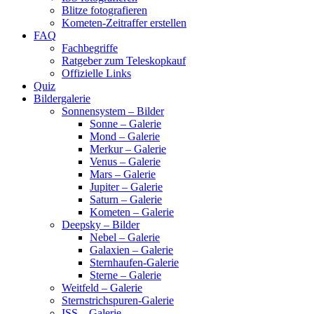
Blitze fotografieren
Kometen-Zeitraffer erstellen
FAQ
Fachbegriffe
Ratgeber zum Teleskopkauf
Offizielle Links
Quiz
Bildergalerie
Sonnensystem – Bilder
Sonne – Galerie
Mond – Galerie
Merkur – Galerie
Venus – Galerie
Mars – Galerie
Jupiter – Galerie
Saturn – Galerie
Kometen – Galerie
Deepsky – Bilder
Nebel – Galerie
Galaxien – Galerie
Sternhaufen-Galerie
Sterne – Galerie
Weitfeld – Galerie
Sternstrichspuren-Galerie
ISS – Galerie