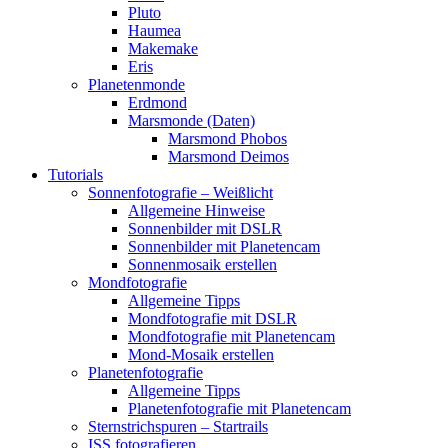
Pluto
Haumea
Makemake
Eris
Planetenmonde
Erdmond
Marsmonde (Daten)
Marsmond Phobos
Marsmond Deimos
Tutorials
Sonnenfotografie – Weißlicht
Allgemeine Hinweise
Sonnenbilder mit DSLR
Sonnenbilder mit Planetencam
Sonnenmosaik erstellen
Mondfotografie
Allgemeine Tipps
Mondfotografie mit DSLR
Mondfotografie mit Planetencam
Mond-Mosaik erstellen
Planetenfotografie
Allgemeine Tipps
Planetenfotografie mit Planetencam
Sternstrichspuren – Startrails
ISS fotografieren