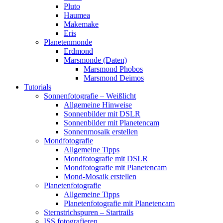
Pluto
Haumea
Makemake
Eris
Planetenmonde
Erdmond
Marsmonde (Daten)
Marsmond Phobos
Marsmond Deimos
Tutorials
Sonnenfotografie – Weißlicht
Allgemeine Hinweise
Sonnenbilder mit DSLR
Sonnenbilder mit Planetencam
Sonnenmosaik erstellen
Mondfotografie
Allgemeine Tipps
Mondfotografie mit DSLR
Mondfotografie mit Planetencam
Mond-Mosaik erstellen
Planetenfotografie
Allgemeine Tipps
Planetenfotografie mit Planetencam
Sternstrichspuren – Startrails
ISS fotografieren