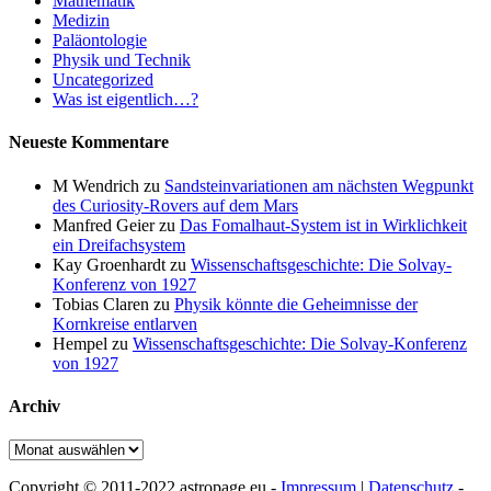
Mathematik
Medizin
Paläontologie
Physik und Technik
Uncategorized
Was ist eigentlich…?
Neueste Kommentare
M Wendrich
zu
Sandsteinvariationen am nächsten Wegpunkt
des Curiosity-Rovers auf dem Mars
Manfred Geier
zu
Das Fomalhaut-System ist in Wirklichkeit
ein Dreifachsystem
Kay Groenhardt
zu
Wissenschaftsgeschichte: Die Solvay-
Konferenz von 1927
Tobias Claren
zu
Physik könnte die Geheimnisse der
Kornkreise entlarven
Hempel
zu
Wissenschaftsgeschichte: Die Solvay-Konferenz
von 1927
Archiv
Archiv
Copyright © 2011-2022 astropage.eu -
Impressum
|
Datenschutz
-