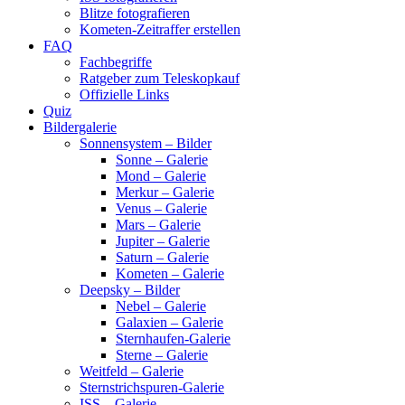
Blitze fotografieren
Kometen-Zeitraffer erstellen
FAQ
Fachbegriffe
Ratgeber zum Teleskopkauf
Offizielle Links
Quiz
Bildergalerie
Sonnensystem – Bilder
Sonne – Galerie
Mond – Galerie
Merkur – Galerie
Venus – Galerie
Mars – Galerie
Jupiter – Galerie
Saturn – Galerie
Kometen – Galerie
Deepsky – Bilder
Nebel – Galerie
Galaxien – Galerie
Sternhaufen-Galerie
Sterne – Galerie
Weitfeld – Galerie
Sternstrichspuren-Galerie
ISS – Galerie