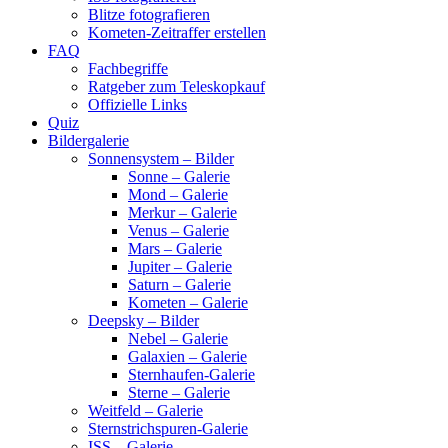
Blitze fotografieren
Kometen-Zeitraffer erstellen
FAQ
Fachbegriffe
Ratgeber zum Teleskopkauf
Offizielle Links
Quiz
Bildergalerie
Sonnensystem – Bilder
Sonne – Galerie
Mond – Galerie
Merkur – Galerie
Venus – Galerie
Mars – Galerie
Jupiter – Galerie
Saturn – Galerie
Kometen – Galerie
Deepsky – Bilder
Nebel – Galerie
Galaxien – Galerie
Sternhaufen-Galerie
Sterne – Galerie
Weitfeld – Galerie
Sternstrichspuren-Galerie
ISS – Galerie