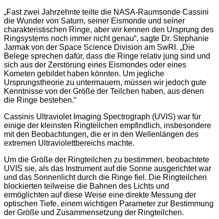
„Fast zwei Jahrzehnte teilte die NASA-Raumsonde Cassini
die Wunder von Saturn, seiner Eismonde und seiner
charakteristischen Ringe, aber wir kennen den Ursprung des
Ringsystems noch immer nicht genau“, sagte Dr. Stephanie
Jarmak von der Space Science Division am SwRI. „Die
Belege sprechen dafür, dass die Ringe relativ jung sind und
sich aus der Zerstörung eines Eismondes oder eines
Kometen gebildet haben könnten. Um jegliche
Ursprungstheorie zu untermauern, müssen wir jedoch gute
Kenntnisse von der Größe der Teilchen haben, aus denen
die Ringe bestehen.“
Cassinis Ultraviolet Imaging Spectrograph (UVIS) war für
einige der kleinsten Ringteilchen empfindlich, insbesondere
mit den Beobachtungen, die er in den Wellenlängen des
extremen Ultraviolettbereichs machte.
Um die Größe der Ringteilchen zu bestimmen, beobachtete
UVIS sie, als das Instrument auf die Sonne ausgerichtet war
und das Sonnenlicht durch die Ringe fiel. Die Ringteilchen
blockierten teilweise die Bahnen des Lichts und
ermöglichten auf diese Weise eine direkte Messung der
optischen Tiefe, einem wichtigen Parameter zur Bestimmung
der Größe und Zusammensetzung der Ringteilchen.