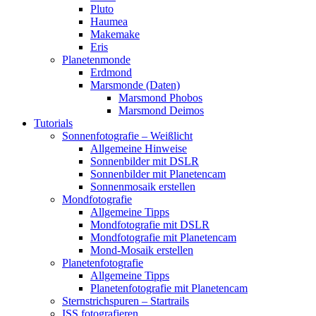
Pluto
Haumea
Makemake
Eris
Planetenmonde
Erdmond
Marsmonde (Daten)
Marsmond Phobos
Marsmond Deimos
Tutorials
Sonnenfotografie – Weißlicht
Allgemeine Hinweise
Sonnenbilder mit DSLR
Sonnenbilder mit Planetencam
Sonnenmosaik erstellen
Mondfotografie
Allgemeine Tipps
Mondfotografie mit DSLR
Mondfotografie mit Planetencam
Mond-Mosaik erstellen
Planetenfotografie
Allgemeine Tipps
Planetenfotografie mit Planetencam
Sternstrichspuren – Startrails
ISS fotografieren